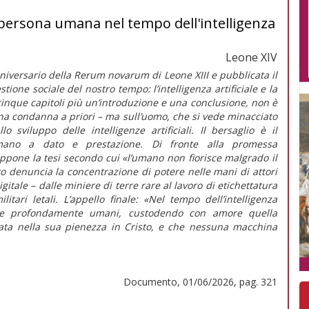
a persona umana nel tempo dell'intelligenza
Leone XIV
nniversario della
Rerum novarum
di Leone XIII e pubblicata il
ione sociale del nostro tempo: l’intelligenza artificiale e la
 cinque capitoli più un’introduzione e una conclusione, non è
una condanna a priori – ma sull’uomo, che si vede minacciato
llo sviluppo delle intelligenze artificiali. Il bersaglio è il
mano a dato e prestazione. Di fronte alla promessa
oppone la tesi secondo cui
«l’umano non fiorisce malgrado il
 denuncia la concentrazione di potere nelle mani di attori
igitale – dalle miniere di terre rare al lavoro di etichettatura
itari letali. L’appello finale:
«Nel tempo dell’intelligenza
tare profondamente umani, custodendo con amore quella
ata nella sua pienezza in Cristo, e che nessuna macchina
Documento, 01/06/2026, pag. 321