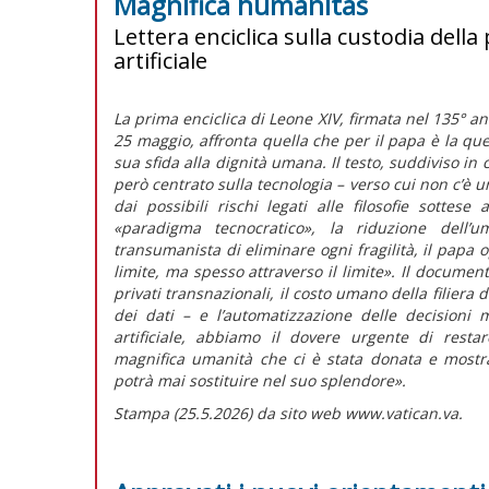
Magnifica humanitas
Lettera enciclica sulla custodia dell
artificiale
La prima enciclica di Leone XIV, firmata nel 135° a
25 maggio, affronta quella che per il papa è la quest
sua sfida alla dignità umana. Il testo, suddiviso in
però centrato sulla tecnologia – verso cui non c’è 
dai possibili rischi legati alle filosofie sottese a
«paradigma tecnocratico»,
la riduzione dell’u
transumanista di eliminare ogni fragilità, il papa 
limite, ma spesso attraverso il limite».
Il documento
privati transnazionali, il costo umano della filiera d
dei dati – e l’automatizzazione delle decisioni mil
artificiale, abbiamo il dovere urgente di res
magnifica umanità che ci è stata donata e mostr
potrà mai sostituire nel suo splendore».
Stampa (25.5.2026) da sito web www.vatican.va.