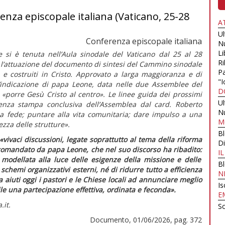
nza episcopale italiana (Vaticano, 25-28
A
U
Conferenza episcopale italiana
N
Li
e si è tenuta nell’Aula sinodale del Vaticano dal 25 al 28
Ri
 l’attuazione del documento di sintesi del Cammino sinodale
Pa
 e costruiti in Cristo.
Approvato a larga maggioranza e di
"I
l’indicazione di papa Leone, data nelle due Assemblee del
D
i
«porre Gesù Cristo al centro»
. Le linee guida dei prossimi
U
renza stampa conclusiva dell’Assemblea dal card. Roberto
N
la fede; puntare alla vita comunitaria; dare impulso a una
M
ezza delle strutture».
B
«vivaci discussioni, legate soprattutto al tema della riforma
Di
comandato da papa Leone, che nel suo discorso ha ribadito:
I
modellata alla luce delle esigenze della missione e delle
B
schemi organizzativi esterni, né di ridurre tutto a efficienza
N
aiuti oggi i pastori e le Chiese locali ad annunciare meglio
Is
e una partecipazione effettiva, ordinata e feconda».
E
.it.
Sc
Documento, 01/06/2026, pag. 372