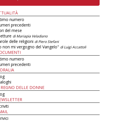
TTUALITÀ
ltimo numero
umeri precedenti
bri del mese
letture
di Mariapia Veladiano
role delle religioni
di Piero Stefani
o non mi vergogno del Vangelo"
di Luigi Accattoli
OCUMENTI
ltimo numero
umeri precedenti
ORALIA
log
aloghi
L REGNO DELLE DONNE
log
EWSLETTER
criviti
MAIL
rivici