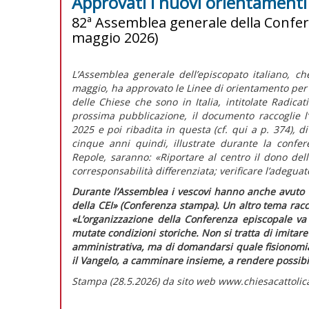
Approvati i nuovi orientamenti
82ª Assemblea generale della Confere
maggio 2026)
L’Assemblea generale dell’episcopato italiano, ch
maggio, ha approvato le
Linee di orientamento per
delle Chiese che sono in Italia,
intitolate
Radicati
prossima pubblicazione, il documento raccoglie 
2025 e poi ribadita in questa (cf.
qui
a p. 374), d
cinque anni quindi, illustrate durante la confe
Repole, saranno:
«Riportare al centro il dono del
corresponsabilità differenziata; verificare l’adeguat
Durante l’Assemblea i vescovi hanno anche avuto
della CEI»
(Conferenza stampa). Un altro tema rac
«L’organizzazione della Conferenza episcopale va 
mutate condizioni storiche. Non si tratta di imitare 
amministrativa, ma di domandarsi quale fisionomia 
il Vangelo, a camminare insieme, a rendere possibil
Stampa (28.5.2026) da sito web www.chiesacattolica