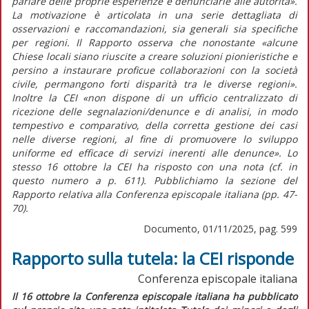
parlare delle proprie esperienze e denunciarle alle autorità»
.
La motivazione è articolata in una serie dettagliata di
osservazioni e raccomandazioni, sia generali sia specifiche
per regioni. Il
Rapporto
osserva che nonostante
«alcune
Chiese locali siano riuscite a creare soluzioni pionieristiche e
persino a instaurare proficue collaborazioni con la società
civile, permangono forti disparità tra le diverse regioni».
Inoltre la CEI
«non dispone di un ufficio centralizzato di
ricezione delle segnalazioni/denunce e di analisi, in modo
tempestivo e comparativo, della corretta gestione dei casi
nelle diverse regioni, al fine di promuovere lo sviluppo
uniforme ed efficace di servizi inerenti alle denunce».
Lo
stesso 16 ottobre la CEI ha risposto con una nota (cf. in
questo numero
a p. 611). Pubblichiamo la sezione del
Rapporto
relativa alla Conferenza episcopale italiana (pp. 47-
70).
Documento, 01/11/2025, pag. 599
Rapporto sulla tutela: la CEI risponde
Conferenza episcopale italiana
Il 16 ottobre la Conferenza episcopale italiana ha pubblicato