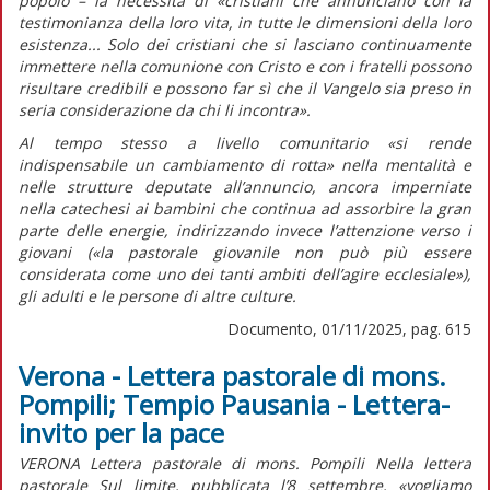
popolo – la necessità di
«cristiani che annunciano con la
testimonianza della loro vita, in tutte le dimensioni della loro
esistenza... Solo dei cristiani che si lasciano continuamente
immettere nella comunione con Cristo e con i fratelli possono
risultare credibili e possono far sì che il Vangelo sia preso in
seria considerazione da chi li incontra».
Al tempo stesso a livello comunitario
«si rende
indispensabile un cambiamento di rotta»
nella mentalità e
nelle strutture deputate all’annuncio, ancora imperniate
nella catechesi ai bambini che continua ad assorbire la gran
parte delle energie, indirizzando invece l’attenzione verso i
giovani
(«la pastorale giovanile non può più essere
considerata come uno dei tanti ambiti dell’agire ecclesiale»),
gli adulti e le persone di altre culture.
Documento, 01/11/2025, pag. 615
Verona - Lettera pastorale di mons.
Pompili; Tempio Pausania - Lettera-
invito per la pace
VERONA Lettera pastorale di mons. Pompili Nella lettera
pastorale Sul limite, pubblicata l’8 settembre, «vogliamo