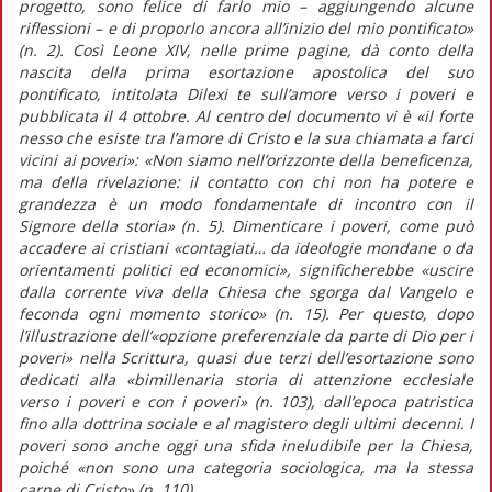
progetto, sono felice di farlo mio – aggiungendo alcune
riflessioni – e di proporlo ancora all’inizio del mio pontificato»
(n. 2). Così Leone XIV, nelle prime pagine, dà conto della
nascita della prima esortazione apostolica del suo
pontificato, intitolata
Dilexi te
sull’amore verso i poveri e
pubblicata il 4 ottobre. Al centro del documento vi è
«il forte
nesso che esiste tra l’amore di Cristo e la sua chiamata a farci
vicini ai poveri»
:
«Non siamo nell’orizzonte della beneficenza,
ma della rivelazione: il contatto con chi non ha potere e
grandezza è un modo fondamentale di incontro con il
Signore della storia»
(n. 5). Dimenticare i poveri, come può
accadere ai cristiani
«contagiati… da ideologie mondane o da
orientamenti politici ed economici»,
significherebbe
«uscire
dalla corrente viva della Chiesa che sgorga dal Vangelo e
feconda ogni momento storico»
(n. 15). Per questo, dopo
l’illustrazione dell’«
opzione preferenziale da parte di Dio per i
poveri
» nella Scrittura, quasi due terzi dell’esortazione sono
dedicati alla
«bimillenaria storia di attenzione ecclesiale
verso i poveri e con i poveri»
(n. 103), dall’epoca patristica
fino alla dottrina sociale e al magistero degli ultimi decenni. I
poveri sono anche oggi una sfida ineludibile per la Chiesa,
poiché
«non sono una categoria sociologica, ma la stessa
carne di Cristo»
(n. 110).