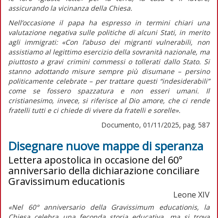
assicurando la vicinanza della Chiesa.
Nell’occasione il papa ha espresso in termini chiari una
valutazione negativa sulle politiche di alcuni Stati, in merito
agli immigrati:
«Con l’abuso dei migranti vulnerabili, non
assistiamo al legittimo esercizio della sovranità nazionale, ma
piuttosto a gravi crimini commessi o tollerati dallo Stato. Si
stanno adottando misure sempre più disumane – persino
politicamente celebrate – per trattare questi “indesiderabili”
come se fossero spazzatura e non esseri umani. Il
cristianesimo, invece, si riferisce al Dio amore, che ci rende
fratelli tutti e ci chiede di vivere da fratelli e sorelle».
Documento, 01/11/2025, pag. 587
Disegnare nuove mappe di speranza
Lettera apostolica in occasione del 60°
anniversario della dichiarazione conciliare
Gravissimum educationis
Leone XIV
«Nel 60° anniversario della
Gravissimum educationis
, la
Chiesa celebra una feconda storia educativa, ma si trova