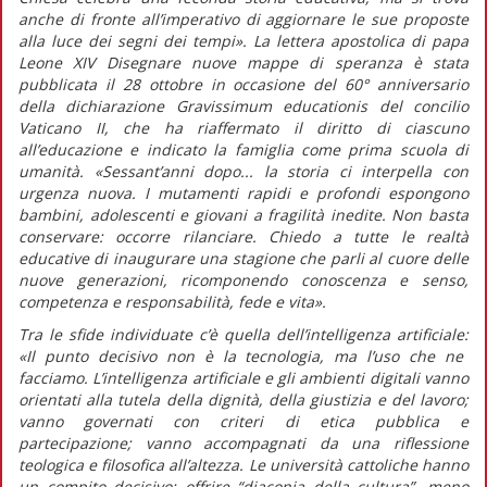
anche di fronte all’imperativo di aggiornare le sue proposte
alla luce dei segni dei tempi».
La
lettera apostolica
di papa
Leone XIV
Disegnare nuove mappe di speranza
è stata
pubblicata il 28 ottobre in occasione del 60° anniversario
della dichiarazione
Gravissimum
educationis
del concilio
Vaticano II, che ha riaffermato il diritto di ciascuno
all’educazione e indicato la famiglia come prima scuola di
umanità.
«Sessant’anni dopo... la storia ci interpella con
urgenza nuova. I mutamenti rapidi e profondi espongono
bambini, adolescenti e giovani a fragilità inedite. Non basta
conservare: occorre rilanciare. Chiedo a tutte le realtà
educative di inaugurare una stagione che parli al cuore delle
nuove generazioni, ricomponendo conoscenza e senso,
competenza e responsabilità, fede e vita».
Tra le sfide individuate c’è quella dell’intelligenza artificiale:
«Il punto decisivo non è la tecnologia, ma l’uso che ne
facciamo. L’intelligenza artificiale e gli ambienti digitali vanno
orientati alla tutela della dignità, della giustizia e del lavoro;
vanno governati con criteri di etica pubblica e
partecipazione; vanno accompagnati da una riflessione
teologica e filosofica all’altezza. Le università cattoliche hanno
un compito decisivo: offrire “diaconia della cultura”, meno