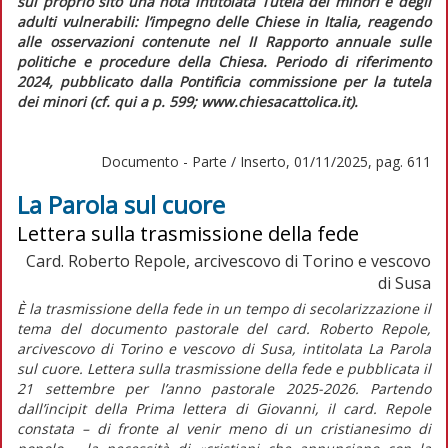
sul proprio sito una nota intitolata
Tutela dei minori e degli
adulti vulnerabili: l’impegno delle Chiese in Italia,
reagendo
alle osservazioni contenute nel
II Rapporto annuale sulle
politiche e procedure della Chiesa. Periodo di riferimento
2024,
pubblicato dalla Pontificia commissione per la tutela
dei minori (cf.
qui
a p. 599; www.chiesacattolica.it).
Documento - Parte / Inserto, 01/11/2025, pag. 611
La Parola sul cuore
Lettera sulla trasmissione della fede
Card. Roberto Repole, arcivescovo di Torino e vescovo
di Susa
È la trasmissione della fede in un tempo di secolarizzazione il
tema del documento pastorale del card. Roberto Repole,
arcivescovo di Torino e vescovo di Susa, intitolata
La Parola
sul cuore. Lettera sulla trasmissione della fede
e pubblicata il
21 settembre per l’anno pastorale 2025-2026. Partendo
dall’
incipit
della Prima lettera di Giovanni, il card. Repole
constata – di fronte al venir meno di un cristianesimo di