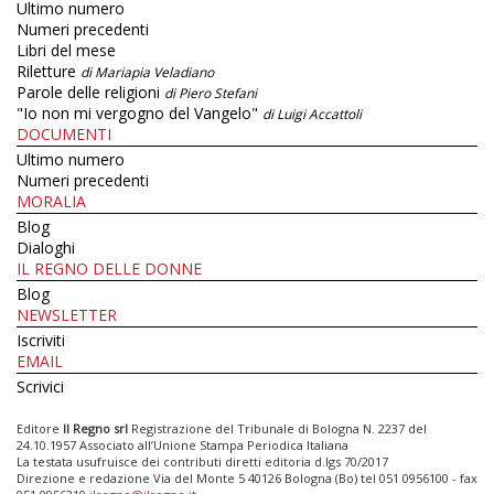
Ultimo numero
Numeri precedenti
Libri del mese
Riletture
di Mariapia Veladiano
Parole delle religioni
di Piero Stefani
"Io non mi vergogno del Vangelo"
di Luigi Accattoli
DOCUMENTI
Ultimo numero
Numeri precedenti
MORALIA
Blog
Dialoghi
IL REGNO DELLE DONNE
Blog
NEWSLETTER
Iscriviti
EMAIL
Scrivici
Editore
Il Regno srl
Registrazione del Tribunale di Bologna N. 2237 del
24.10.1957 Associato all’Unione Stampa Periodica Italiana
La testata usufruisce dei contributi diretti editoria d.lgs 70/2017
Direzione e redazione Via del Monte 5 40126 Bologna (Bo) tel 051 0956100 - fax