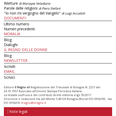
Riletture
di Mariapia Veladiano
Parole delle religioni
di Piero Stefani
"Io non mi vergogno del Vangelo"
di Luigi Accattoli
DOCUMENTI
Ultimo numero
Numeri precedenti
MORALIA
Blog
Dialoghi
IL REGNO DELLE DONNE
Blog
NEWSLETTER
Iscriviti
EMAIL
Scrivici
Editore
Il Regno srl
Registrazione del Tribunale di Bologna N. 2237 del
24.10.1957 Associato all’Unione Stampa Periodica Italiana
La testata usufruisce dei contributi diretti editoria d.lgs 70/2017
Direzione e redazione Via del Monte 5 40126 Bologna (Bo) tel 051 0956100 - fax
051 0956310
ilregno@ilregno.it
Note legali