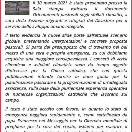
Il 30 marzo 2021 è stato presentato presso la
Sala stampa vaticana il documento
Orientamenti pastorali sugli sfollati climatici
, a
cura della Sezione migranti e rifugiati del Dicastero per il
servizio dello sviluppo umano integrale.
Il testo evidenzia le nuove sfide poste dall’attuale scenario
globale, presentando interpretazioni e concrete proposte
pastorali. Si parte dal presupposto che ci troviamo nel bel
mezzo di una vera e propria emergenza, su cui dobbiamo
acquisire una maggiore consapevolezza. I concetti di «crisi
climatica» e «sfollati climatici» sono da tempo oggetto
d’interesse per la Chiesa cattolica, che con questa
pubblicazione intende fornire le linee guida per la
pianificazione pastorale e la programmazione di un’adeguata
assistenza, sulla base della pluriennale esperienza operativa
di numerose organizzazioni cattoliche che lavorano sul
campo.
Il testo è stato accolto con favore, in quanto lo stato di
emergenza peggiora rapidamente e, come sottolineato da
papa Francesco nel
Messaggio
per la Giornata mondiale di
preghiera per la cura del creato, «stiamo per esaurire il