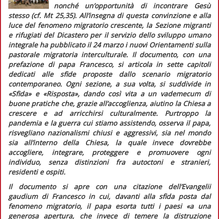
nonché un’opportunità di incontrare Gesù
stesso (cf. Mt 25,35). All’insegna di questa convinzione e alla
luce del fenomeno migratorio crescente, la Sezione migranti
e rifugiati del Dicastero per il servizio dello sviluppo umano
integrale ha pubblicato il 24 marzo i nuovi
Orientamenti sulla
pastorale migratoria interculturale
. Il documento, con una
prefazione di papa Francesco, si articola in sette capitoli
dedicati alle sfide proposte dallo scenario migratorio
contemporaneo. Ogni sezione, a sua volta, si suddivide in
«Sfida» e «Risposta», dando così vita a un
vademecum
di
buone pratiche che, grazie all’accoglienza, aiutino la Chiesa a
crescere e ad arricchirsi culturalmente. Purtroppo la
pandemia e la guerra cui stiamo assistendo, osserva il papa,
risvegliano nazionalismi chiusi e aggressivi, sia nel mondo
sia all’interno della Chiesa, la quale invece dovrebbe
accogliere, integrare, proteggere e promuovere ogni
individuo, senza distinzioni fra autoctoni e stranieri,
residenti e ospiti.
Il documento si apre con una citazione dell’
Evangelii
gaudium
di Francesco in cui, davanti alla sfida posta dal
fenomeno migratorio, il papa esorta tutti i paesi
«a una
generosa apertura, che invece di temere la distruzione