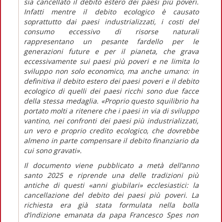
sia cancellato il debito estero dei paesi più poveri.
Infatti mentre il debito ecologico è causato
soprattutto dai paesi industrializzati, i costi del
consumo eccessivo di risorse naturali
rappresentano un pesante fardello per le
generazioni future e per il pianeta, che grava
eccessivamente sui paesi più poveri e ne limita lo
sviluppo non solo economico, ma anche umano: in
definitiva il debito estero dei paesi poveri e il debito
ecologico di quelli dei paesi ricchi sono due facce
della stessa medaglia.
«Proprio questo squilibrio ha
portato molti a ritenere che i paesi in via di sviluppo
vantino, nei confronti dei paesi più industrializzati,
un vero e proprio
credito ecologico,
che dovrebbe
almeno in parte compensare il debito finanziario da
cui sono gravati».
Il documento viene pubblicato a metà dell’anno
santo 2025 e riprende una delle tradizioni più
antiche di questi «anni giubilari» ecclesiastici: la
cancellazione del debito dei paesi più poveri. La
richiesta era già stata formulata nella bolla
d’indizione emanata da papa Francesco
Spes non