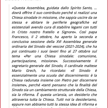
«Questa Assemblea, guidata dallo Spirito Santo, …
dovrà offrire il suo contributo perché si realizzi una
Chiesa sinodale in missione, che sappia uscire da se
stessa e abitare le periferie geografiche ed
esistenziali avendo cura di stabilire legami con tutti
in Cristo nostro fratello e Signore».
Così papa
Francesco, il 2 ottobre, ha aperto la seconda e
conclusiva sessione della XVI Assemblea generale
ordinaria del Sinodo dei vescovi (2021-2024), che ha
poi continuato i suoi lavori fino al 27 ottobre sul
tema «Per una Chiesa sinodale: comunione,
partecipazione, missione». Successivamente il
segretario generale del Sinodo, il cardinale maltese
Mario Grech, ha ricordato:
«Il Sinodo è
essenzialmente una scuola del discernimento: è la
Chiesa radunata insieme con Pietro per discernere
insieme»
, perché
«tanti pensano che la finalità del
Sinodo sia un cambiamento strutturale della Chiesa,
sia la riforma. È questa un’ansia, un desiderio che
attraversa tutta la Chiesa. Tutti noi la desideriamo,
eppure non abbiamo tutti la stessa idea di riforma e