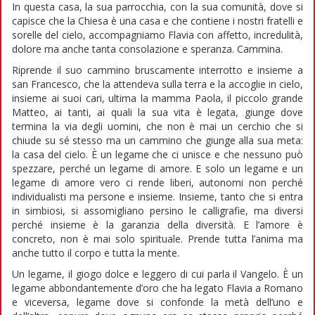
In questa casa, la sua parrocchia, con la sua comunità, dove si
capisce che la Chiesa è una casa e che contiene i nostri fratelli e
sorelle del cielo, accompagniamo Flavia con affetto, incredulità,
dolore ma anche tanta consolazione e speranza. Cammina.
Riprende il suo cammino bruscamente interrotto e insieme a
san Francesco, che la attendeva sulla terra e la accoglie in cielo,
insieme ai suoi cari, ultima la mamma Paola, il piccolo grande
Matteo, ai tanti, ai quali la sua vita è legata, giunge dove
termina la via degli uomini, che non è mai un cerchio che si
chiude su sé stesso ma un cammino che giunge alla sua meta:
la casa del cielo. È un legame che ci unisce e che nessuno può
spezzare, perché un legame di amore. E solo un legame e un
legame di amore vero ci rende liberi, autonomi non perché
individualisti ma persone e insieme. Insieme, tanto che si entra
in simbiosi, si assomigliano persino le calligrafie, ma diversi
perché insieme è la garanzia della diversità. E l’amore è
concreto, non è mai solo spirituale. Prende tutta l’anima ma
anche tutto il corpo e tutta la mente.
Un legame, il giogo dolce e leggero di cui parla il Vangelo. È un
legame abbondantemente d’oro che ha legato Flavia a Romano
e viceversa, legame dove si confonde la metà dell’uno e