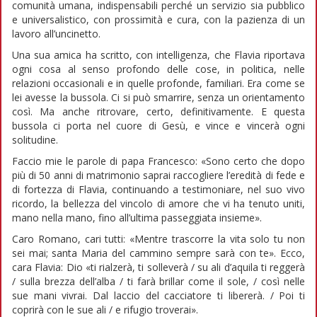
comunità umana, indispensabili perché un servizio sia pubblico
e universalistico, con prossimità e cura, con la pazienza di un
lavoro all’uncinetto.
Una sua amica ha scritto, con intelligenza, che Flavia riportava
ogni cosa al senso profondo delle cose, in politica, nelle
relazioni occasionali e in quelle profonde, familiari. Era come se
lei avesse la bussola. Ci si può smarrire, senza un orientamento
così. Ma anche ritrovare, certo, definitivamente. E questa
bussola ci porta nel cuore di Gesù, e vince e vincerà ogni
solitudine.
Faccio mie le parole di papa Francesco: «Sono certo che dopo
più di 50 anni di matrimonio saprai raccogliere l’eredità di fede e
di fortezza di Flavia, continuando a testimoniare, nel suo vivo
ricordo, la bellezza del vincolo di amore che vi ha tenuto uniti,
mano nella mano, fino all’ultima passeggiata insieme».
Caro Romano, cari tutti: «Mentre trascorre la vita solo tu non
sei mai; santa Maria del cammino sempre sarà con te». Ecco,
cara Flavia: Dio «ti rialzerà, ti solleverà / su ali d’aquila ti reggerà
/ sulla brezza dell’alba / ti farà brillar come il sole, / così nelle
sue mani vivrai. Dal laccio del cacciatore ti libererà. / Poi ti
coprirà con le sue ali / e rifugio troverai».