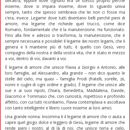
dell’altra, eppure dove ognuno era se stesso proprio perché
insieme, dove si impara insieme, dove lo sguardo univa
sempre, tanto che spesso sembrava che lei non ci fosse ma
c’era, invece. Legame dove tutti diventano belli perché pieni di
amore, ma legame che richiede quel trucco, come dice
Romano, fondamentale che è la manutenzione. Ha funzionato.
Fino alla fine e adesso si trasforma, la manutenzione, che è
sempre necessaria e possibile! Il legame dei nostri legami, che li
genera e li mantiene più di tutti, è quello con Gesù, vero
compagno della nostra e della vostra vita, che è stato in mezzo
a voi, dentro di voi, davanti a voi.
È legame di amore che unisce Flavia a Giorgio e Antonio, alle
loro famiglie, ad Alessandro, alla grande – non dico quanto le
stelle del cielo, ma quasi – famiglia Prodi (fratelli, sorelle, zii,
nonni e cugini di ogni ordine e grado). È legame che unisce alle
sue e ai suoi nipoti, Chiara, Benedetta, Maddalena, Davide,
Giacomo e Tommaso che, con curiosità, rispettoso e profondo
affetto, con cui tutti ricordiamo, Flavia contemplava e ascoltava
con tanto intelligente e libero cuore insieme ai loro amici.
Una grande nonna. Insomma è il legame di amore che ci aiuta a
capire quel giogo dolce e leggero di Gesù, legame di amore che
rende pieni i nostri, al di là di noi, che unisce terra e cielo,