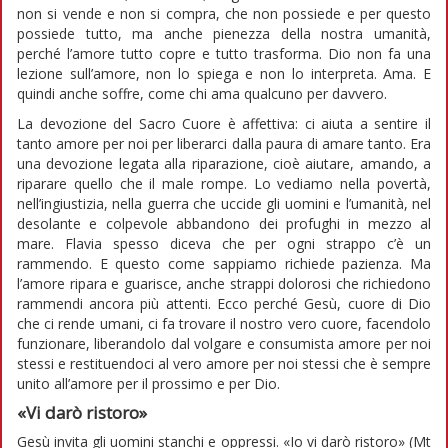
non si vende e non si compra, che non possiede e per questo
possiede tutto, ma anche pienezza della nostra umanità,
perché l’amore tutto copre e tutto trasforma. Dio non fa una
lezione sull’amore, non lo spiega e non lo interpreta. Ama. E
quindi anche soffre, come chi ama qualcuno per davvero.
La devozione del Sacro Cuore è affettiva: ci aiuta a sentire il
tanto amore per noi per liberarci dalla paura di amare tanto. Era
una devozione legata alla riparazione, cioè aiutare, amando, a
riparare quello che il male rompe. Lo vediamo nella povertà,
nell’ingiustizia, nella guerra che uccide gli uomini e l’umanità, nel
desolante e colpevole abbandono dei profughi in mezzo al
mare. Flavia spesso diceva che per ogni strappo c’è un
rammendo. E questo come sappiamo richiede pazienza. Ma
l’amore ripara e guarisce, anche strappi dolorosi che richiedono
rammendi ancora più attenti. Ecco perché Gesù, cuore di Dio
che ci rende umani, ci fa trovare il nostro vero cuore, facendolo
funzionare, liberandolo dal volgare e consumista amore per noi
stessi e restituendoci al vero amore per noi stessi che è sempre
unito all’amore per il prossimo e per Dio.
«Vi darò ristoro»
Gesù invita gli uomini stanchi e oppressi. «Io vi darò ristoro» (Mt