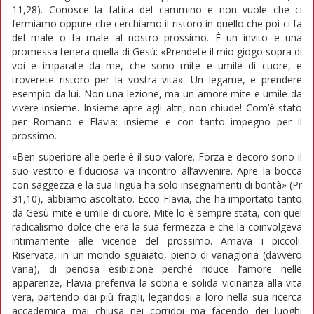
11,28). Conosce la fatica del cammino e non vuole che ci
fermiamo oppure che cerchiamo il ristoro in quello che poi ci fa
del male o fa male al nostro prossimo. È un invito e una
promessa tenera quella di Gesù: «Prendete il mio giogo sopra di
voi e imparate da me, che sono mite e umile di cuore, e
troverete ristoro per la vostra vita». Un legame, e prendere
esempio da lui. Non una lezione, ma un amore mite e umile da
vivere insieme. Insieme apre agli altri, non chiude! Com’è stato
per Romano e Flavia: insieme e con tanto impegno per il
prossimo.
«Ben superiore alle perle è il suo valore. Forza e decoro sono il
suo vestito e fiduciosa va incontro all’avvenire. Apre la bocca
con saggezza e la sua lingua ha solo insegnamenti di bontà» (Pr
31,10), abbiamo ascoltato. Ecco Flavia, che ha importato tanto
da Gesù mite e umile di cuore. Mite lo è sempre stata, con quel
radicalismo dolce che era la sua fermezza e che la coinvolgeva
intimamente alle vicende del prossimo. Amava i piccoli.
Riservata, in un mondo sguaiato, pieno di vanagloria (davvero
vana), di penosa esibizione perché riduce l’amore nelle
apparenze, Flavia preferiva la sobria e solida vicinanza alla vita
vera, partendo dai più fragili, legandosi a loro nella sua ricerca
accademica mai chiusa nei corridoi ma facendo dei luoghi