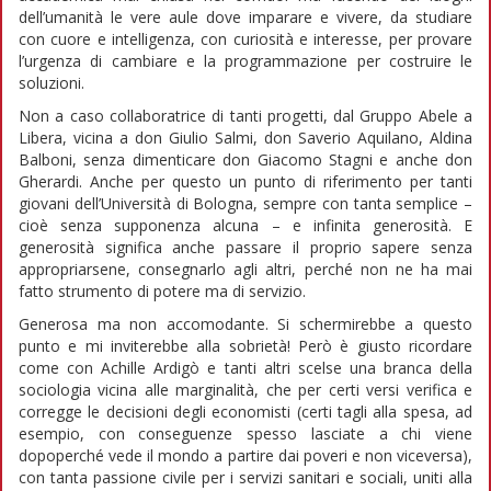
dell’umanità le vere aule dove imparare e vivere, da studiare
con cuore e intelligenza, con curiosità e interesse, per provare
l’urgenza di cambiare e la programmazione per costruire le
soluzioni.
Non a caso collaboratrice di tanti progetti, dal Gruppo Abele a
Libera, vicina a don Giulio Salmi, don Saverio Aquilano, Aldina
Balboni, senza dimenticare don Giacomo Stagni e anche don
Gherardi. Anche per questo un punto di riferimento per tanti
giovani dell’Università di Bologna, sempre con tanta semplice –
cioè senza supponenza alcuna – e infinita generosità. E
generosità significa anche passare il proprio sapere senza
appropriarsene, consegnarlo agli altri, perché non ne ha mai
fatto strumento di potere ma di servizio.
Generosa ma non accomodante. Si schermirebbe a questo
punto e mi inviterebbe alla sobrietà! Però è giusto ricordare
come con Achille Ardigò e tanti altri scelse una branca della
sociologia vicina alle marginalità, che per certi versi verifica e
corregge le decisioni degli economisti (certi tagli alla spesa, ad
esempio, con conseguenze spesso lasciate a chi viene
dopoperché vede il mondo a partire dai poveri e non viceversa),
con tanta passione civile per i servizi sanitari e sociali, uniti alla