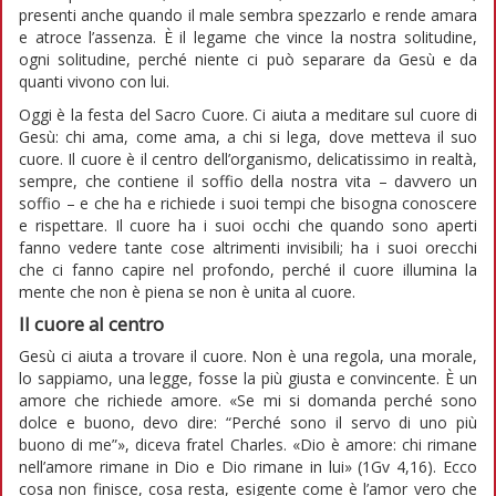
presenti anche quando il male sembra spezzarlo e rende amara
e atroce l’assenza. È il legame che vince la nostra solitudine,
ogni solitudine, perché niente ci può separare da Gesù e da
quanti vivono con lui.
Oggi è la festa del Sacro Cuore. Ci aiuta a meditare sul cuore di
Gesù: chi ama, come ama, a chi si lega, dove metteva il suo
cuore. Il cuore è il centro dell’organismo, delicatissimo in realtà,
sempre, che contiene il soffio della nostra vita – davvero un
soffio – e che ha e richiede i suoi tempi che bisogna conoscere
e rispettare. Il cuore ha i suoi occhi che quando sono aperti
fanno vedere tante cose altrimenti invisibili; ha i suoi orecchi
che ci fanno capire nel profondo, perché il cuore illumina la
mente che non è piena se non è unita al cuore.
Il cuore al centro
Gesù ci aiuta a trovare il cuore. Non è una regola, una morale,
lo sappiamo, una legge, fosse la più giusta e convincente. È un
amore che richiede amore. «Se mi si domanda perché sono
dolce e buono, devo dire: “Perché sono il servo di uno più
buono di me”», diceva fratel Charles. «Dio è amore: chi rimane
nell’amore rimane in Dio e Dio rimane in lui» (1Gv 4,16). Ecco
cosa non finisce, cosa resta, esigente come è l’amor vero che