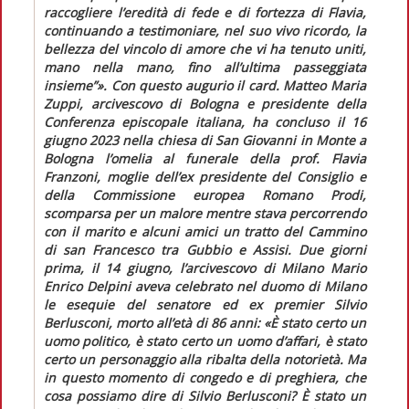
raccogliere l’eredità di fede e di fortezza di Flavia,
continuando a testimoniare, nel suo vivo ricordo, la
bellezza del vincolo di amore che vi ha tenuto uniti,
mano nella mano, fino all’ultima passeggiata
insieme”»
. Con questo augurio il card. Matteo Maria
Zuppi, arcivescovo di Bologna e presidente della
Conferenza episcopale italiana, ha concluso il 16
giugno 2023 nella chiesa di San Giovanni in Monte a
Bologna l’omelia al funerale della prof. Flavia
Franzoni, moglie dell’ex presidente del Consiglio e
della Commissione europea Romano Prodi,
scomparsa per un malore mentre stava percorrendo
con il marito e alcuni amici un tratto del Cammino
di san Francesco tra Gubbio e Assisi. Due giorni
prima, il 14 giugno, l’arcivescovo di Milano Mario
Enrico Delpini aveva celebrato nel duomo di Milano
le esequie del senatore ed ex
premier
Silvio
Berlusconi, morto all’età di 86 anni:
«È stato certo un
uomo politico, è stato certo un uomo d’affari, è stato
certo un personaggio alla ribalta della notorietà. Ma
in questo momento di congedo e di preghiera, che
cosa possiamo dire di Silvio Berlusconi? È stato un