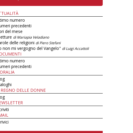
TTUALITÀ
ltimo numero
umeri precedenti
bri del mese
letture
di Mariapia Veladiano
role delle religioni
di Piero Stefani
o non mi vergogno del Vangelo"
di Luigi Accattoli
OCUMENTI
ltimo numero
umeri precedenti
ORALIA
log
aloghi
L REGNO DELLE DONNE
log
EWSLETTER
criviti
MAIL
rivici