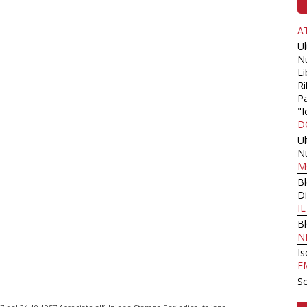
A
U
N
Li
Ri
Pa
"I
D
U
N
M
B
Di
I
B
N
Is
E
Sc