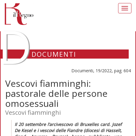
Toggl
navig
D
DOCUMENTI
Documenti, 19/2022, pag. 604
Vescovi fiamminghi:
pastorale delle persone
omosessuali
Vescovi fiamminghi
I
l 20 settembre l’arcivescovo di Bruxelles card. Jozef
De Kesel e i vescovi delle Fiandre (diocesi di Hasselt,