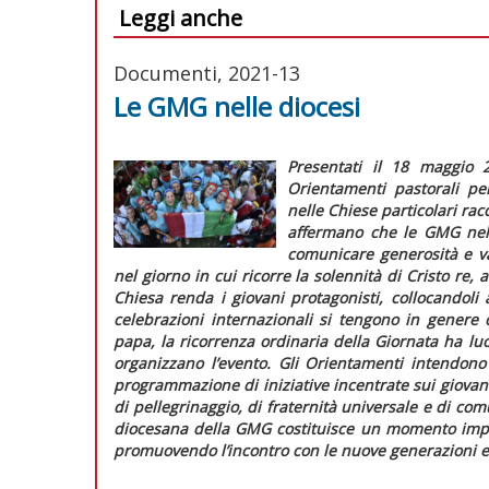
Leggi anche
Documenti, 2021-13
Le GMG nelle diocesi
Presentati il 18 maggio 2
Orientamenti pastorali pe
nelle Chiese particolari
rac
affermano che le GMG nell
comunicare generosità e va
nel giorno in cui ricorre la solennità di Cristo re,
Chiesa renda i giovani protagonisti, collocandoli 
celebrazioni internazionali si tengono in genere 
papa, la ricorrenza ordinaria della Giornata ha l
organizzano l’evento. Gli
Orientamenti
intendono p
programmazione di iniziative incentrate sui giovan
di pellegrinaggio, di fraternità universale e di co
diocesana della GMG costituisce un momento import
promuovendo l’incontro con le nuove generazioni e 