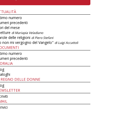
TTUALITÀ
ltimo numero
umeri precedenti
bri del mese
letture
di Mariapia Veladiano
role delle religioni
di Piero Stefani
o non mi vergogno del Vangelo"
di Luigi Accattoli
OCUMENTI
ltimo numero
umeri precedenti
ORALIA
log
aloghi
L REGNO DELLE DONNE
log
EWSLETTER
criviti
MAIL
rivici