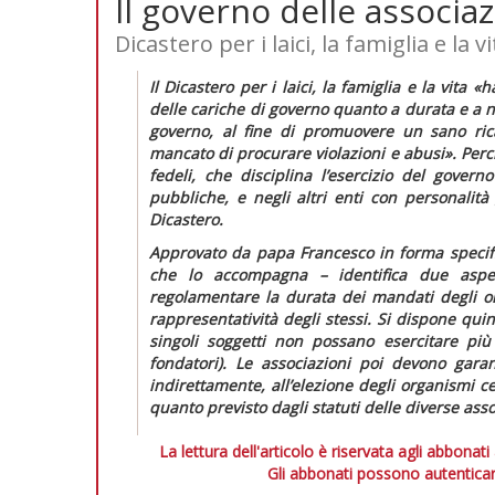
Il governo delle associaz
Dicastero per i laici, la famiglia e la vi
Il Dicastero per i laici, la famiglia e la vita
«h
delle cariche di governo quanto a durata e a 
governo, al fine di promuovere un sano ri
mancato di procurare violazioni e abusi».
Perci
fedeli,
che disciplina l’esercizio del governo 
pubbliche, e negli altri enti con personalità
Dicastero.
Approvato da papa Francesco in forma specifi
che lo accompagna – identifica due aspet
regolamentare la durata dei mandati degli org
rappresentatività degli stessi. Si dispone qu
singoli soggetti non possano esercitare pi
fondatori). Le associazioni poi devono gara
indirettamente, all’elezione degli organismi c
quanto previsto dagli statuti delle diverse asso
La lettura dell'articolo è riservata agli abbonati
Gli abbonati possono autenticar