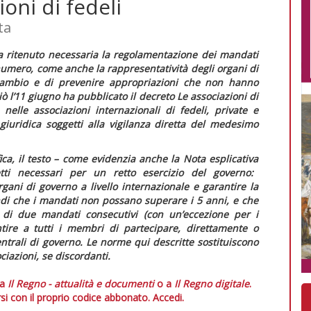
ioni di fedeli
ta
a ritenuto necessaria la regolamentazione dei mandati
numero, come anche la rappresentatività degli organi di
cambio e di prevenire appropriazioni che non hanno
ò l’11 giugno ha pubblicato il decreto
Le associazioni di
nelle associazioni internazionali di fedeli, private e
 giuridica soggetti alla vigilanza diretta del medesimo
ca, il testo – come evidenzia anche la
Nota esplicativa
ti necessari per un retto esercizio del governo:
ani di governo a livello internazionale e garantire la
indi che i mandati non possano superare i 5 anni, e che
ù di due mandati consecutivi (con un’eccezione per i
ntire a tutti i membri di partecipare, direttamente o
entrali di governo. Le norme qui descritte sostituiscono
ciazioni, se discordanti.
 a
Il Regno - attualità e documenti
o a
Il Regno digitale
.
si con il proprio codice abbonato.
Accedi.