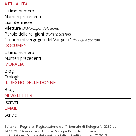
ATTUALITÀ
Ultimo numero
Numeri precedenti
Libri del mese
Riletture
di Mariapia Veladiano
Parole delle religioni
di Piero Stefani
"Io non mi vergogno del Vangelo"
di Luigi Accattoli
DOCUMENTI
Ultimo numero
Numeri precedenti
MORALIA
Blog
Dialoghi
IL REGNO DELLE DONNE
Blog
NEWSLETTER
Iscriviti
EMAIL
Scrivici
Editore
Il Regno srl
Registrazione del Tribunale di Bologna N. 2237 del
24.10.1957 Associato all’Unione Stampa Periodica Italiana
La testata usufruisce dei contributi diretti editoria d.lgs 70/2017