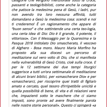
categorie che vengono menzionate sotto la croce,
passanti e teologi/biblisti, come anche la categoria
che patisce la medesima pena di Gesù, i ladri, pur
non avendo tra loro nessuna affinità, tutti
domandano a Gesù la medesima cosa: scendi e noi
ti crederemo! È un ragionamento che appare di
“buon senso” e che sottintende una certa teo-logia,
una certa idea di Dio: Dio è il grande, il potente, il
vittorioso».
Con il
Messaggio per la Quaresima e la
Pasqua 2018
intitolato
Dio smascherato,
il vescovo
di Alghero - Bosa mons. Mauro Maria Morfino ha
proposto alla sua diocesi un percorso di
meditazione sul vero volto di Dio, che si manifesta
nella vulnerabilità di Gesù Cristo, cioè sulla croce.
E
per le 12 settimane dei due tempi liturgici
suggerisce a tutti un’ora settimanale di meditazione
di alcuni brani biblici, per
«smascherare Dio»
e per
«smascherarci, per riscoprire quei tratti di figlia/o
amato e cercato, quel tesoro d’irripetibile unicità e
quella possibilità di bene, di vita e di relazioni vere
che, impazienti sotto le maschere che ci siamo
imposti, sono pronte ad avere finalmente parola
nelle nostre storie personali»
. Questo ci spingerà
«a