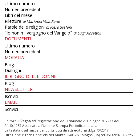
Ultimo numero
Numeri precedenti
Libri del mese
Riletture
di Mariapia Veladiano
Parole delle religioni
di Piero Stefani
"Io non mi vergogno del Vangelo"
di Luigi Accattoli
DOCUMENTI
Ultimo numero
Numeri precedenti
MORALIA
Blog
Dialoghi
IL REGNO DELLE DONNE
Blog
NEWSLETTER
Iscriviti
EMAIL
Scrivici
Editore
Il Regno srl
Registrazione del Tribunale di Bologna N. 2237 del
24.10.1957 Associato all’Unione Stampa Periodica Italiana
La testata usufruisce dei contributi diretti editoria d.lgs 70/2017
Direzione e redazione Via del Monte 5 40126 Bologna (Bo) tel 051 0956100 - fax