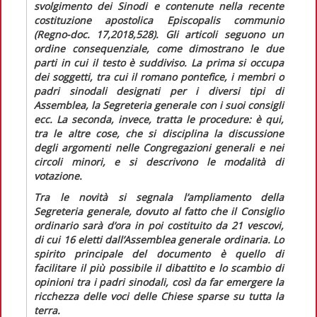
svolgimento dei Sinodi e contenute nella recente
costituzione apostolica
Episcopalis communio
(
Regno-doc.
17,2018,528). Gli articoli seguono un
ordine consequenziale, come dimostrano le due
parti in cui il testo è suddiviso. La prima si occupa
dei soggetti, tra cui il romano pontefice, i membri o
padri sinodali designati per i diversi tipi di
Assemblea, la Segreteria generale con i suoi consigli
ecc. La seconda, invece, tratta le procedure: è qui,
tra le altre cose, che si disciplina la discussione
degli argomenti nelle Congregazioni generali e nei
circoli minori, e si descrivono le modalità di
votazione.
Tra le novità si segnala l’ampliamento della
Segreteria generale, dovuto al fatto che il Consiglio
ordinario sarà d’ora in poi costituito da 21 vescovi,
di cui 16 eletti dall’Assemblea generale ordinaria. Lo
spirito principale del documento è quello di
facilitare il più possibile il dibattito e lo scambio di
opinioni tra i padri sinodali, così da far emergere la
ricchezza delle voci delle Chiese sparse su tutta la
terra.