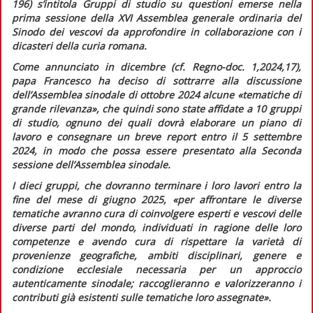
196) s’intitola
Gruppi di studio su questioni emerse nella
prima sessione della XVI Assemblea generale ordinaria del
Sinodo dei vescovi da approfondire in collaborazione con i
dicasteri della curia romana
.
Come annunciato in dicembre (cf.
Regno-doc.
1,2024,17),
papa Francesco ha deciso di sottrarre alla discussione
dell’Assemblea sinodale di ottobre 2024 alcune
«tematiche di
grande rilevanza»,
che quindi sono state affidate a 10 gruppi
di studio, ognuno dei quali dovrà elaborare un piano di
lavoro e consegnare un breve report entro il 5 settembre
2024, in modo che possa essere presentato alla Seconda
sessione dell’Assemblea sinodale.
I dieci gruppi, che dovranno terminare i loro lavori entro la
fine del mese di giugno 2025,
«per affrontare le diverse
tematiche avranno cura di coinvolgere esperti e vescovi delle
diverse parti del mondo, individuati in ragione delle loro
competenze e avendo cura di rispettare la varietà di
provenienze geografiche, ambiti disciplinari, genere e
condizione ecclesiale necessaria per un approccio
autenticamente sinodale; raccoglieranno e valorizzeranno i
contributi già esistenti sulle tematiche loro assegnate».