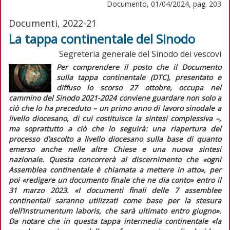
Documento, 01/04/2024, pag. 203
Documenti, 2022-21
La tappa continentale del Sinodo
Segreteria generale del Sinodo dei vescovi
Per comprendere il posto che il
Documento
sulla tappa continentale
(
DTC
), presentato e
diffuso lo scorso 27 ottobre, occupa nel
cammino del Sinodo 2021-2024 conviene guardare non solo a
ciò che lo ha preceduto – un primo anno di lavoro sinodale a
livello diocesano, di cui costituisce la sintesi complessiva –,
ma soprattutto a ciò che lo seguirà: una riapertura del
processo d’ascolto a livello diocesano sulla base di quanto
emerso anche nelle altre Chiese e una nuova sintesi
nazionale. Questa concorrerà al discernimento che «
ogni
Assemblea continentale è chiamata a mettere in atto
», per
poi «
redigere un documento finale che ne dia conto
» entro il
31 marzo 2023. «
I documenti finali delle 7 assemblee
continentali saranno utilizzati come base per la stesura
dell’Instrumentum laboris, che sarà ultimato entro giugno
».
Da notare che in questa tappa intermedia continentale «
la