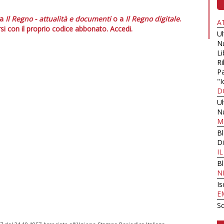
 a
Il Regno - attualità e documenti
o a
Il Regno digitale
.
A
si con il proprio codice abbonato.
Accedi.
U
N
Li
Ri
Pa
"I
D
U
N
M
B
Di
I
B
N
Is
E
Sc