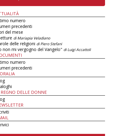
TTUALITÀ
ltimo numero
umeri precedenti
bri del mese
letture
di Mariapia Veladiano
role delle religioni
di Piero Stefani
o non mi vergogno del Vangelo"
di Luigi Accattoli
OCUMENTI
ltimo numero
umeri precedenti
ORALIA
log
aloghi
L REGNO DELLE DONNE
log
EWSLETTER
criviti
MAIL
rivici