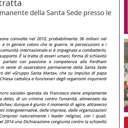
tratta
rmanente della Santa Sede presso le
sone coinvolte nel 2010, probabilmente 36 milioni nel
e in genere coloro che le guerre, le persecuzioni e i
a comunità internazionale si è impegnata a combatterlo,
supporto. È la tratta di esseri umani, forma di schiavitù
 parlato con passione e competenza alla Fordham
a in veste di osservatore permanente della Santa Sede
o del «Gruppo Santa Marta», che su impulso di papa
Chiesa cattolica e funzionari degli organismi inquirenti
ncro sociale»
operata da Francesco viene ampiamente
ha detto, di un crimine contro l’umanità, alimentato da
tiche»
; dunque è giunto il momento di agire, attraverso
ioni intergovernative, delle imprese, delle organizzazioni
Compresi naturalmente i leader religiosi, con i quali,
nel 2014 una
Dichiarazione congiunta contro la schiavitù