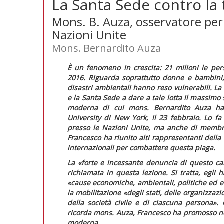
La Santa Sede contro la 
Mons. B. Auza, osservatore pe
Nazioni Unite
Mons. Bernardito Auza
È un fenomeno in crescita: 21 milioni le per
2016. Riguarda soprattutto donne e bambini, 
disastri ambientali hanno reso vulnerabili. L
e la Santa Sede a dare a tale lotta il massimo 
moderna di cui mons. Bernardito Auza ha
University di New York, il 23 febbraio. Lo f
presso le Nazioni Unite, ma anche di membr
Francesco ha riunito alti rappresentanti della 
internazionali per combattere questa piaga.
La
«forte e incessante denuncia di questo ca
richiamata in questa lezione. Si tratta, egli 
«cause economiche, ambientali, politiche ed e
la mobilitazione
«degli stati, delle organizzaz
della società civile e di ciascuna persona»
. 
ricorda mons. Auza, Francesco ha promosso 
moderna
.