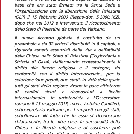
base
che era stato firmato tra la Santa Sede e
l’Organizzazione per la liberazione della Palestina
(OLP) il 15 febbraio 2000 (
Regno-doc.
5,2000,162),
dopo che nel 2012 è intervenuto il riconoscimento
dello Stato di Palestina da parte del Vaticano.
Il nuovo
Accordo globale
è costituito da un
preambolo e da 32 articoli distribuiti in 8 capitoli, e
riguarda aspetti essenziali della vita e dell’attività
della Chiesa nello Stato di Palestina (Cisgiordania e
Striscia di Gaza), riaffermando contestualmente il
diritto alla libertà religiosa e il sostegno,
«in
conformità con il diritto internazionale… per la
soluzione “due popoli, due stati”, in virtù della quale
tutti gli stati della regione vivano in pace all’interno
di confini sicuri e riconosciuti a livello
internazionale».
In un’intervista a
L’Osservatore
romano
il 13 maggio 2015, mons. Antoine Camilleri,
sottosegretario vaticano per i rapporti con gli stati,
sottolineava:
«Il fatto che in esso si riconoscano
chiaramente, tra le altre cose, la personalità della
Chiesa e la libertà religiosa e di coscienza può
essere seguito da altri paesi, anche da quelli a