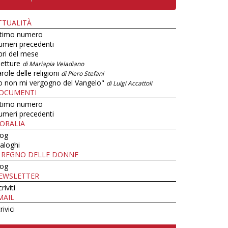
TTUALITÀ
ltimo numero
umeri precedenti
bri del mese
letture
di Mariapia Veladiano
role delle religioni
di Piero Stefani
o non mi vergogno del Vangelo"
di Luigi Accattoli
OCUMENTI
ltimo numero
umeri precedenti
ORALIA
log
aloghi
L REGNO DELLE DONNE
log
EWSLETTER
criviti
MAIL
rivici