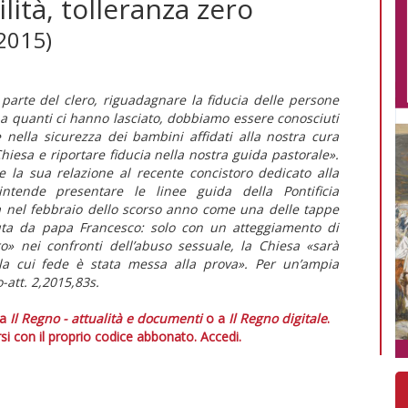
ità, tolleranza zero
.2015)
 parte del clero, riguadagnare la fiducia delle persone
e a quanti ci hanno lasciato, dobbiamo essere conosciuti
lla sicurezza dei bambini affidati alla nostra cura
hiesa e riportare fiducia nella nostra guida pastorale».
e la sua relazione al recente concistoro dedicato alla
intende presentare le linee guida della Pontificia
ta nel febbraio dello scorso anno come una delle tappe
luta da papa Francesco: solo con un atteggiamento di
ro» nei confronti dell’abuso sessuale, la Chiesa «sarà
ci la cui fede è stata messa alla prova». Per un’ampia
o-att. 2,2015,83s.
 a
Il Regno - attualità e documenti
o a
Il Regno digitale
.
si con il proprio codice abbonato.
Accedi.