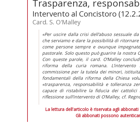
Trasparenza, responsabil
Intervento al Concistoro (12.2
Card. S. O'Malley
«Per uscire dalla crisi dell’abuso sessuale da
che serviamo e dare la possibilità di ritornar
come persone sempre e ovunque impegnate ne
pastorale. Solo questo può guarire la nostra C
Con queste parole, il card. O’Malley conclud
riforma della curia romana. L’intervento 
commissione per la tutela dei minori, istitui
fondamentali della riforma della Chiesa vo
«trasparenza, responsabilità e tolleranza ze
capace di ristabilire la fiducia dei cattoli
riflessione sull’intervento di O’Malley, cf. Regn
La lettura dell'articolo è riservata agli abbonati
Gli abbonati possono autenticar