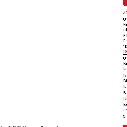
A
U
N
Li
Ri
Pa
"I
D
U
N
M
B
Di
I
B
N
Is
E
Sc