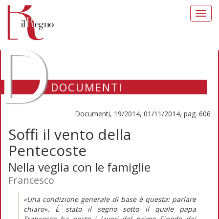
Toggl
navig
D
DOCUMENTI
Documenti, 19/2014, 01/11/2014, pag. 606
Soffi il vento della
Pentecoste
Nella veglia con le famiglie
Francesco
«Una condizione generale di base è questa: parlare
chiaro». È stato il segno sotto il quale papa
Francesco ha posto i lavori del primo Sinodo dei