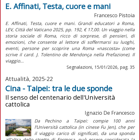
E. Affinati, Testa, cuore e mani
Francesco Pistoia
E. Affinati, Testa, cuore e mani. Grandi educatori a Roma,
LEV, Città del Vaticano 2025, pp. 192, € 17,00. Un viaggio nella
storia sociale di Roma, ricco di sorprese, di pensieri, di
emozioni, che consente al lettore di soffermarsi su luoghi,
eventi, persone per scoprire una Roma «nascosta» (come
scrive il card. J. Tolentino de Mendonça nella Prefazione). Il
viaggio...
Segnalazioni, 15/01/2026, pag. 35
Attualità, 2025-22
Cina - Taipei: tra le due sponde
Il senso del centenario dell'Università
cattolica
Ignazio De Francesco
Da Pechino a Taipei: compie 100 anni
l’Università cattolica (in cinese Fu Jen), che per
il
viaggio
carico di significati, da una sponda
all’altra dello stretto di Formosa, può essere considerata la