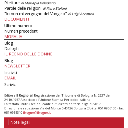
Riletture
di Mariapia Veladiano
Parole delle religioni
di Piero Stefani
"Io non mi vergogno del Vangelo"
di Luigi Accattoli
DOCUMENTI
Ultimo numero
Numeri precedenti
MORALIA
Blog
Dialoghi
IL REGNO DELLE DONNE
Blog
NEWSLETTER
Iscriviti
EMAIL
Scrivici
Editore
Il Regno srl
Registrazione del Tribunale di Bologna N. 2237 del
24.10.1957 Associato all’Unione Stampa Periodica Italiana
La testata usufruisce dei contributi diretti editoria d.lgs 70/2017
Direzione e redazione Via del Monte 5 40126 Bologna (Bo) tel 051 0956100 - fax
051 0956310
ilregno@ilregno.it
Note legali