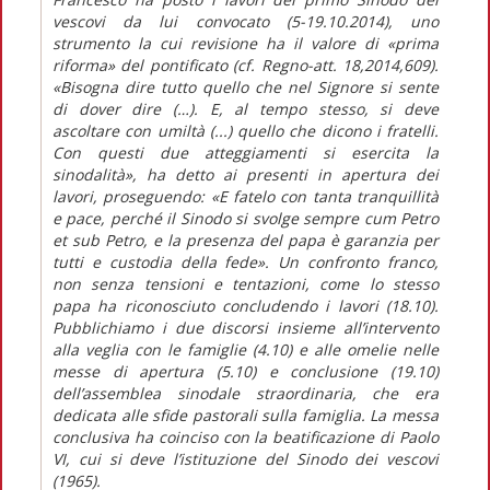
vescovi da lui convocato (5-19.10.2014), uno
strumento la cui revisione ha il valore di «prima
riforma» del pontificato (cf. Regno-att. 18,2014,609).
«Bisogna dire tutto quello che nel Signore si sente
di dover dire (…). E, al tempo stesso, si deve
ascoltare con umiltà (...) quello che dicono i fratelli.
Con questi due atteggiamenti si esercita la
sinodalità», ha detto ai presenti in apertura dei
lavori, proseguendo: «E fatelo con tanta tranquillità
e pace, perché il Sinodo si svolge sempre cum Petro
et sub Petro, e la presenza del papa è garanzia per
tutti e custodia della fede». Un confronto franco,
non senza tensioni e tentazioni, come lo stesso
papa ha riconosciuto concludendo i lavori (18.10).
Pubblichiamo i due discorsi insieme all’intervento
alla veglia con le famiglie (4.10) e alle omelie nelle
messe di apertura (5.10) e conclusione (19.10)
dell’assemblea sinodale straordinaria, che era
dedicata alle sfide pastorali sulla famiglia. La messa
conclusiva ha coinciso con la beatificazione di Paolo
VI, cui si deve l’istituzione del Sinodo dei vescovi
(1965).