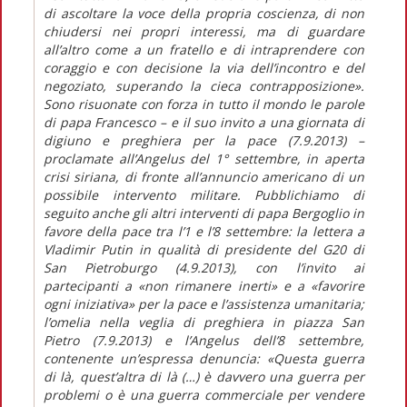
di ascoltare la voce della propria coscienza, di non
chiudersi nei propri interessi, ma di guardare
all’altro come a un fratello e di intraprendere con
coraggio e con decisione la via dell’incontro e del
negoziato, superando la cieca contrapposizione».
Sono risuonate con forza in tutto il mondo le parole
di papa Francesco – e il suo invito a una giornata di
digiuno e preghiera per la pace (7.9.2013) –
proclamate all’Angelus del 1° settembre, in aperta
crisi siriana, di fronte all’annuncio americano di un
possibile intervento militare. Pubblichiamo di
seguito anche gli altri interventi di papa Bergoglio in
favore della pace tra l’1 e l’8 settembre: la lettera a
Vladimir Putin in qualità di presidente del G20 di
San Pietroburgo (4.9.2013), con l’invito ai
partecipanti a «non rimanere inerti» e a «favorire
ogni iniziativa» per la pace e l’assistenza umanitaria;
l’omelia nella veglia di preghiera in piazza San
Pietro (7.9.2013) e l’Angelus dell’8 settembre,
contenente un’espressa denuncia: «Questa guerra
di là, quest’altra di là (…) è davvero una guerra per
problemi o è una guerra commerciale per vendere