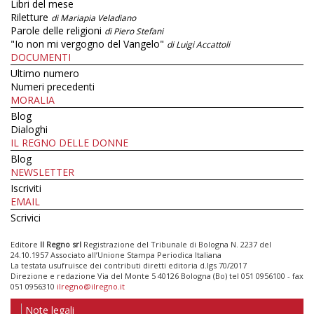
Libri del mese
Riletture
di Mariapia Veladiano
Parole delle religioni
di Piero Stefani
"Io non mi vergogno del Vangelo"
di Luigi Accattoli
DOCUMENTI
Ultimo numero
Numeri precedenti
MORALIA
Blog
Dialoghi
IL REGNO DELLE DONNE
Blog
NEWSLETTER
Iscriviti
EMAIL
Scrivici
Editore
Il Regno srl
Registrazione del Tribunale di Bologna N. 2237 del
24.10.1957 Associato all’Unione Stampa Periodica Italiana
La testata usufruisce dei contributi diretti editoria d.lgs 70/2017
Direzione e redazione Via del Monte 5 40126 Bologna (Bo) tel 051 0956100 - fax
051 0956310
ilregno@ilregno.it
Note legali