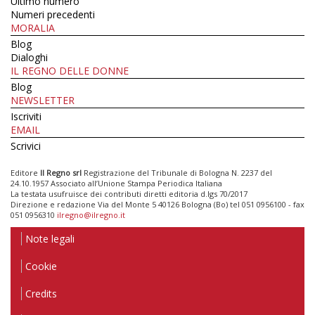
Ultimo numero
Numeri precedenti
MORALIA
Blog
Dialoghi
IL REGNO DELLE DONNE
Blog
NEWSLETTER
Iscriviti
EMAIL
Scrivici
Editore
Il Regno srl
Registrazione del Tribunale di Bologna N. 2237 del
24.10.1957 Associato all’Unione Stampa Periodica Italiana
La testata usufruisce dei contributi diretti editoria d.lgs 70/2017
Direzione e redazione Via del Monte 5 40126 Bologna (Bo) tel 051 0956100 - fax
051 0956310
ilregno@ilregno.it
Note legali
Cookie
Credits