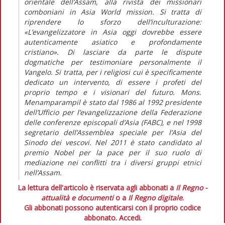
orientale dell’Assam, alla rivista dei missionari
comboniani in Asia World mission. Si tratta di
riprendere lo sforzo dell’inculturazione:
«L’evangelizzatore in Asia oggi dovrebbe essere
autenticamente asiatico e profondamente
cristiano». Di lasciare da parte le dispute
dogmatiche per testimoniare personalmente il
Vangelo. Si tratta, per i religiosi cui è specificamente
dedicato un intervento, di essere i profeti del
proprio tempo e i visionari del futuro. Mons.
Menamparampil è stato dal 1986 al 1992 presidente
dell’Ufficio per l’evangelizzazione della Federazione
delle conferenze episcopali d’Asia (FABC), e nel 1998
segretario dell’Assemblea speciale per l’Asia del
Sinodo dei vescovi. Nel 2011 è stato candidato al
premio Nobel per la pace per il suo ruolo di
mediazione nei conflitti tra i diversi gruppi etnici
nell’Assam.
La lettura dell'articolo è riservata agli abbonati a
Il Regno -
attualità e documenti
o a
Il Regno digitale
.
Gli abbonati possono autenticarsi con il proprio codice
abbonato.
Accedi.