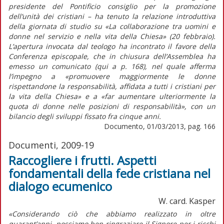
presidente del Pontificio consiglio per la promozione
dell’unità dei cristiani – ha tenuto la relazione introduttiva
della giornata di studio su «La collaborazione tra uomini e
donne nel servizio e nella vita della Chiesa» (20 febbraio).
L’apertura invocata dal teologo ha incontrato il favore della
Conferenza episcopale, che in chiusura dell’Assemblea ha
emesso un comunicato (qui a p. 168), nel quale afferma
l’impegno a «promuovere maggiormente le donne
rispettandone la responsabilità, affidata a tutti i cristiani per
la vita della Chiesa» e a «far aumentare ulteriormente la
quota di donne nelle posizioni di responsabilità», con un
bilancio degli sviluppi fissato fra cinque anni.
Documento, 01/03/2013, pag. 166
Documenti, 2009-19
Raccogliere i frutti. Aspetti
fondamentali della fede cristiana nel
dialogo ecumenico
W. card. Kasper
«Considerando ciò che abbiamo realizzato in oltre
quarant’anni, possiamo ben ringraziare il Signore per i ricchi