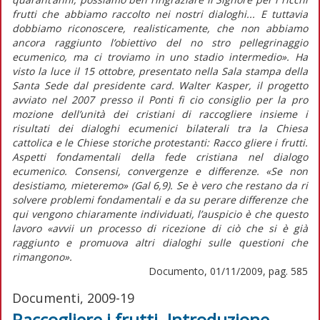
frutti che abbiamo raccolto nei nostri dialoghi... E tuttavia
dobbiamo riconoscere, realisticamente, che non abbiamo
ancora raggiunto l’obiettivo del no stro pellegrinaggio
ecumenico, ma ci troviamo in uno stadio intermedio». Ha
visto la luce il 15 ottobre, presentato nella Sala stampa della
Santa Sede dal presidente card. Walter Kasper, il progetto
avviato nel 2007 presso il Ponti fi cio consiglio per la pro
mozione dell’unità dei cristiani di raccogliere insieme i
risultati dei dialoghi ecumenici bilaterali tra la Chiesa
cattolica e le Chiese storiche protestanti: Racco gliere i frutti.
Aspetti fondamentali della fede cristiana nel dialogo
ecumenico. Consensi, convergenze e differenze. «Se non
desistiamo, mieteremo» (Gal 6,9). Se è vero che restano da ri
solvere problemi fondamentali e da su perare differenze che
qui vengono chiaramente individuati, l’auspicio è che questo
lavoro «avvii un processo di ricezione di ciò che si è già
raggiunto e promuova altri dialoghi sulle questioni che
rimangono».
Documento, 01/11/2009, pag. 585
Documenti, 2009-19
Raccogliere i frutti. Introduzione