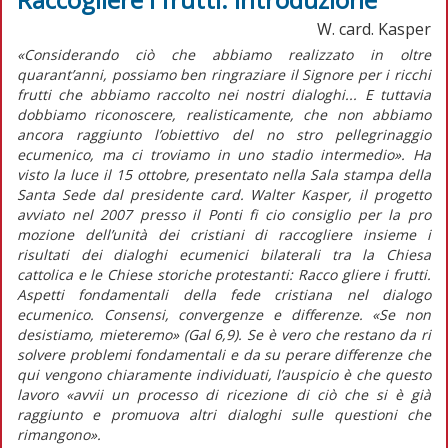
W. card. Kasper
«Considerando ciò che abbiamo realizzato in oltre
quarant’anni, possiamo ben ringraziare il Signore per i ricchi
frutti che abbiamo raccolto nei nostri dialoghi... E tuttavia
dobbiamo riconoscere, realisticamente, che non abbiamo
ancora raggiunto l’obiettivo del no stro pellegrinaggio
ecumenico, ma ci troviamo in uno stadio intermedio». Ha
visto la luce il 15 ottobre, presentato nella Sala stampa della
Santa Sede dal presidente card. Walter Kasper, il progetto
avviato nel 2007 presso il Ponti fi cio consiglio per la pro
mozione dell’unità dei cristiani di raccogliere insieme i
risultati dei dialoghi ecumenici bilaterali tra la Chiesa
cattolica e le Chiese storiche protestanti: Racco gliere i frutti.
Aspetti fondamentali della fede cristiana nel dialogo
ecumenico. Consensi, convergenze e differenze. «Se non
desistiamo, mieteremo» (Gal 6,9). Se è vero che restano da ri
solvere problemi fondamentali e da su perare differenze che
qui vengono chiaramente individuati, l’auspicio è che questo
lavoro «avvii un processo di ricezione di ciò che si è già
raggiunto e promuova altri dialoghi sulle questioni che
rimangono».