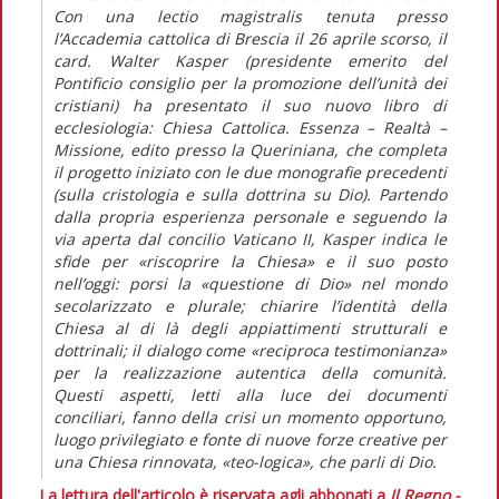
Con una lectio magistralis tenuta presso
l’Accademia cattolica di Brescia il 26 aprile scorso, il
card. Walter Kasper (presidente emerito del
Pontificio consiglio per la promozione dell’unità dei
cristiani) ha presentato il suo nuovo libro di
ecclesiologia: Chiesa Cattolica. Essenza – Realtà –
Missione, edito presso la Queriniana, che completa
il progetto iniziato con le due monografie precedenti
(sulla cristologia e sulla dottrina su Dio). Partendo
dalla propria esperienza personale e seguendo la
via aperta dal concilio Vaticano II, Kasper indica le
sfide per «riscoprire la Chiesa» e il suo posto
nell’oggi: porsi la «questione di Dio» nel mondo
secolarizzato e plurale; chiarire l’identità della
Chiesa al di là degli appiattimenti strutturali e
dottrinali; il dialogo come «reciproca testimonianza»
per la realizzazione autentica della comunità.
Questi aspetti, letti alla luce dei documenti
conciliari, fanno della crisi un momento opportuno,
luogo privilegiato e fonte di nuove forze creative per
una Chiesa rinnovata, «teo-logica», che parli di Dio.
La lettura dell'articolo è riservata agli abbonati a
Il Regno -