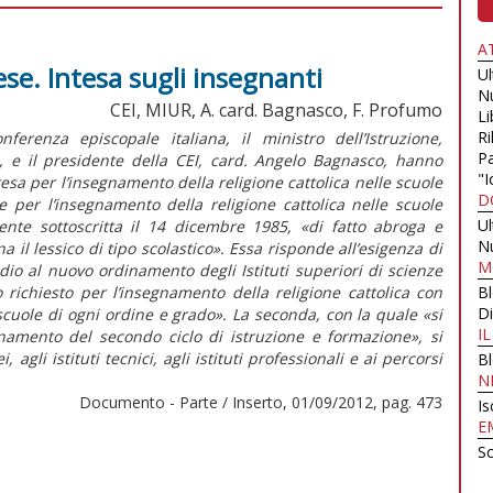
A
ese. Intesa sugli insegnanti
U
N
CEI, MIUR, A. card. Bagnasco, F. Profumo
Li
Ri
renza episcopale italiana, il ministro dell’Istruzione,
Pa
o, e il presidente della CEI, card. Angelo Bagnasco, hanno
"I
tesa per l’insegnamento della religione cattolica nelle scuole
D
he per l’insegnamento della religione cattolica nelle scuole
U
ente sottoscritta il 14 dicembre 1985, «di fatto abroga e
N
 il lessico di tipo scolastico». Essa risponde all’esigenza di
M
tudio al nuovo ordinamento degli Istituti superiori di scienze
 richiesto per l’insegnamento della religione cattolica con
B
Di
scuole di ogni ordine e grado». La seconda, con la quale «si
I
namento del secondo ciclo di istruzione e formazione», si
, agli istituti tecnici, agli istituti professionali e ai percorsi
B
N
Documento - Parte / Inserto, 01/09/2012, pag. 473
Is
E
Sc