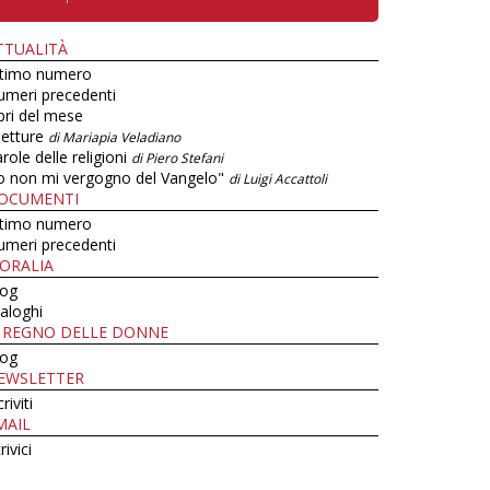
TTUALITÀ
ltimo numero
umeri precedenti
bri del mese
letture
di Mariapia Veladiano
role delle religioni
di Piero Stefani
o non mi vergogno del Vangelo"
di Luigi Accattoli
OCUMENTI
ltimo numero
umeri precedenti
ORALIA
log
aloghi
L REGNO DELLE DONNE
log
EWSLETTER
criviti
MAIL
rivici