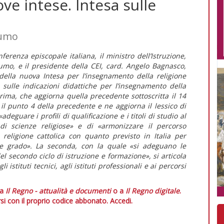
ve intese. Intesa sulle
fumo
erenza episcopale italiana, il ministro dell’Istruzione,
fumo, e il presidente della CEI, card. Angelo Bagnasco,
della nuova Intesa per l’insegnamento della religione
a sulle indicazioni didattiche per l’insegnamento della
prima, che aggiorna quella precedente sottoscritta il 14
il punto 4 della precedente e ne aggiorna il lessico di
adeguare i profili di qualificazione e i titoli di studio al
 di scienze religiose» e di «armonizzare il percorso
 religione cattolica con quanto previsto in Italia per
 e grado». La seconda, con la quale «si adeguano le
l secondo ciclo di istruzione e formazione», si articola
li istituti tecnici, agli istituti professionali e ai percorsi
 a
Il Regno - attualità e documenti
o a
Il Regno digitale
.
si con il proprio codice abbonato.
Accedi.