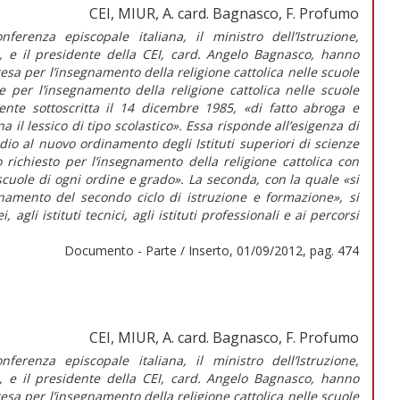
CEI, MIUR, A. card. Bagnasco, F. Profumo
renza episcopale italiana, il ministro dell’Istruzione,
o, e il presidente della CEI, card. Angelo Bagnasco, hanno
tesa per l’insegnamento della religione cattolica nelle scuole
he per l’insegnamento della religione cattolica nelle scuole
ente sottoscritta il 14 dicembre 1985, «di fatto abroga e
 il lessico di tipo scolastico». Essa risponde all’esigenza di
tudio al nuovo ordinamento degli Istituti superiori di scienze
 richiesto per l’insegnamento della religione cattolica con
scuole di ogni ordine e grado». La seconda, con la quale «si
namento del secondo ciclo di istruzione e formazione», si
, agli istituti tecnici, agli istituti professionali e ai percorsi
Documento - Parte / Inserto, 01/09/2012, pag. 474
CEI, MIUR, A. card. Bagnasco, F. Profumo
renza episcopale italiana, il ministro dell’Istruzione,
o, e il presidente della CEI, card. Angelo Bagnasco, hanno
tesa per l’insegnamento della religione cattolica nelle scuole