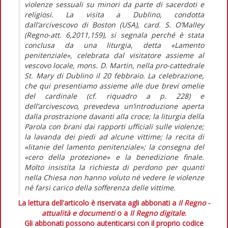
violenze sessuali su minori da parte di sacerdoti e
religiosi. La visita a Dublino, condotta
dall’arcivescovo di Boston (USA), card. S. O’Malley
(Regno-att. 6,2011,159), si segnala perché è stata
conclusa da una liturgia, detta «Lamento
penitenziale», celebrata dal visitatore assieme al
vescovo locale, mons. D. Martin, nella pro-cattedrale
St. Mary di Dublino il 20 febbraio. La celebrazione,
che qui presentiamo assieme alle due brevi omelie
del cardinale (cf. riquadro a p. 228) e
dell’arcivescovo, prevedeva un’introduzione aperta
dalla prostrazione davanti alla croce; la liturgia della
Parola con brani dai rapporti ufficiali sulle violenze;
la lavanda dei piedi ad alcune vittime; la recita di
«litanie del lamento penitenziale»; la consegna del
«cero della protezione» e la benedizione finale.
Molto insistita la richiesta di perdono per quanti
nella Chiesa non hanno voluto né vedere le violenze
né farsi carico della sofferenza delle vittime.
La lettura dell'articolo è riservata agli abbonati a
Il Regno -
attualità e documenti
o a
Il Regno digitale
.
Gli abbonati possono autenticarsi con il proprio codice