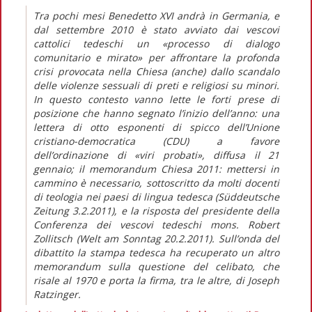
Tra pochi mesi Benedetto XVI andrà in Germania, e
dal settembre 2010 è stato avviato dai vescovi
cattolici tedeschi un «processo di dialogo
comunitario e mirato» per affrontare la profonda
crisi provocata nella Chiesa (anche) dallo scandalo
delle violenze sessuali di preti e religiosi su minori.
In questo contesto vanno lette le forti prese di
posizione che hanno segnato l’inizio dell’anno: una
lettera di otto esponenti di spicco dell’Unione
cristiano-democratica (CDU) a favore
dell’ordinazione di «viri probati», diffusa il 21
gennaio; il memorandum Chiesa 2011: mettersi in
cammino è necessario, sottoscritto da molti docenti
di teologia nei paesi di lingua tedesca (Süddeutsche
Zeitung 3.2.2011), e la risposta del presidente della
Conferenza dei vescovi tedeschi mons. Robert
Zollitsch (Welt am Sonntag 20.2.2011). Sull’onda del
dibattito la stampa tedesca ha recuperato un altro
memorandum sulla questione del celibato, che
risale al 1970 e porta la firma, tra le altre, di Joseph
Ratzinger.