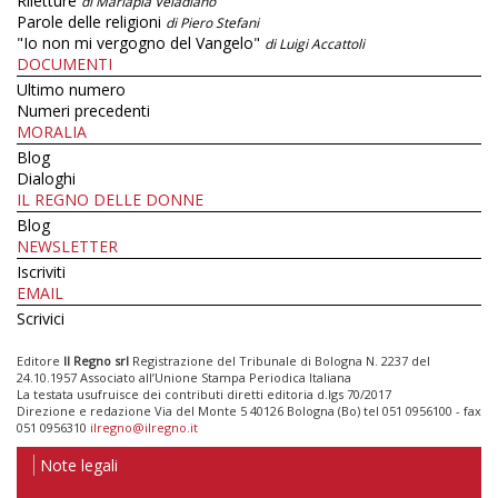
Riletture
di Mariapia Veladiano
Parole delle religioni
di Piero Stefani
"Io non mi vergogno del Vangelo"
di Luigi Accattoli
DOCUMENTI
Ultimo numero
Numeri precedenti
MORALIA
Blog
Dialoghi
IL REGNO DELLE DONNE
Blog
NEWSLETTER
Iscriviti
EMAIL
Scrivici
Editore
Il Regno srl
Registrazione del Tribunale di Bologna N. 2237 del
24.10.1957 Associato all’Unione Stampa Periodica Italiana
La testata usufruisce dei contributi diretti editoria d.lgs 70/2017
Direzione e redazione Via del Monte 5 40126 Bologna (Bo) tel 051 0956100 - fax
051 0956310
ilregno@ilregno.it
Note legali