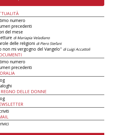
TTUALITÀ
ltimo numero
umeri precedenti
bri del mese
letture
di Mariapia Veladiano
role delle religioni
di Piero Stefani
o non mi vergogno del Vangelo"
di Luigi Accattoli
OCUMENTI
ltimo numero
umeri precedenti
ORALIA
log
aloghi
L REGNO DELLE DONNE
log
EWSLETTER
criviti
MAIL
rivici