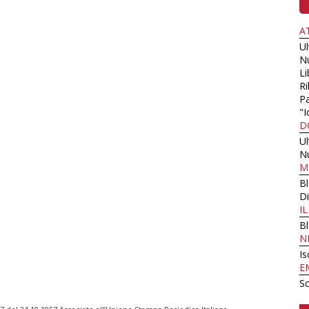
A
U
N
Li
Ri
Pa
"I
D
U
N
M
B
Di
I
B
N
Is
E
Sc