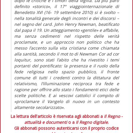
dopo le critiche e i timori della vigilia. Da più parti
definito «storico», il 17° viaggiointernazionale di
Benedetto XVI (16- 19 settembre 2010) si è svolto –
nella tonalità generale degli incontri e dei discorsi –
nel segno del card. John Henry Newman, beatificato
dal papa il 19. Un atteggiamento «gentile» e affabile,
ma senza cedimenti nel rispetto delle verità
proclamate, e un approccio non politico che ha
messo l’accento sulla vita cristiana come chiamata
alla santità, secondo il mot to di Newman Cor ad cor
loquitur, sono stati l’abito che ha rivestito i temi
portanti del pontificato: la presenza e il ruolo della
fede religiosa nello spazio pubblico, il fronte
comune di tutti i credenti contro la dittatura del
relativismo, l’illuminazione reciproca tra fede e
ragione per offrire allo stato i fondamenti etici delle
scelte politiche. E ai vescovi cattolici il compito di
«proclamare il Vangelo di nuovo in un contesto
altamente secolarizzato».
La lettura dell'articolo è riservata agli abbonati a
Il Regno -
attualità e documenti
o a
Il Regno digitale
.
Gli abbonati possono autenticarsi con il proprio codice