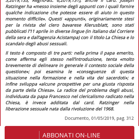
5,2019,133;
Regno-att.
6,2019,131), anche il card. Joseph
Ratzinger ha
«messo insieme degli appunti con i quali fornire
qualche indicazione che potesse essere di aiuto in questo
momento difficile».
Questi «appunti», originariamente stesi
per la rivista del clero bavarese
Klerusblatt,
sono stati
pubblicati l’11 aprile in diverse lingue (in italiano dal
Corriere
della sera
e dall’agenzia
Acistampa
) con il titolo
La Chiesa e lo
scandalo degli abusi sessuali
.
Il testo è composto di tre parti: nella prima il papa emerito,
come afferma egli stesso nell’introduzione, tenta «
molto
brevemente di delineare in generale il contesto sociale della
questione»;
poi esamina le
«conseguenze di questa
situazione nella formazione e nella vita dei sacerdoti»;
e
infine sviluppa
«alcune prospettive per una giusta risposta
da parte della Chiesa».
La radice del problema degli abusi,
individuata da papa Francesco nel clericalismo radicato nella
Chiesa, è invece additata dal card. Ratzinger nella
liberazione sessuale nata dalla rivoluzione del 1968.
Documento, 01/05/2019, pag. 312
ABBONATI ON-LINE