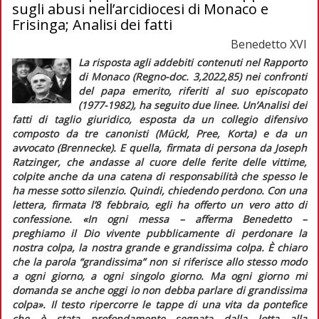
sugli abusi nell’arcidiocesi di Monaco e
Frisinga; Analisi dei fatti
Benedetto XVI
La risposta agli addebiti contenuti nel Rapporto
di Monaco (
Regno-doc
. 3,2022,85) nei confronti
del papa emerito, riferiti al suo episcopato
(1977-1982), ha seguito due linee. Un’
Analisi dei
fatti
di taglio giuridico, esposta da un collegio difensivo
composto da tre canonisti (Mückl, Pree, Korta) e da un
avvocato (Brennecke). E quella, firmata di persona da Joseph
Ratzinger, che andasse al cuore delle ferite delle vittime,
colpite anche da una catena di responsabilità che spesso le
ha messe sotto silenzio. Quindi, chiedendo perdono. Con una
lettera, firmata l’8 febbraio, egli ha offerto un vero atto di
confessione. «In ogni messa – afferma Benedetto –
preghiamo il Dio vivente pubblicamente di perdonare la
nostra colpa, la nostra grande e grandissima colpa. È chiaro
che la parola “grandissima” non si riferisce allo stesso modo
a ogni giorno, a ogni singolo giorno. Ma ogni giorno mi
domanda se anche oggi io non debba parlare di grandissima
colpa»
. Il testo ripercorre le tappe di una vita da pontefice
che è stata profondamente segnata dalla lotta alla