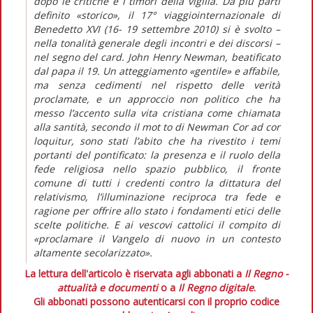
dopo le critiche e i timori della vigilia. Da più parti
definito «storico», il 17° viaggiointernazionale di
Benedetto XVI (16- 19 settembre 2010) si è svolto –
nella tonalità generale degli incontri e dei discorsi –
nel segno del card. John Henry Newman, beatificato
dal papa il 19. Un atteggiamento «gentile» e affabile,
ma senza cedimenti nel rispetto delle verità
proclamate, e un approccio non politico che ha
messo l’accento sulla vita cristiana come chiamata
alla santità, secondo il mot to di Newman Cor ad cor
loquitur, sono stati l’abito che ha rivestito i temi
portanti del pontificato: la presenza e il ruolo della
fede religiosa nello spazio pubblico, il fronte
comune di tutti i credenti contro la dittatura del
relativismo, l’illuminazione reciproca tra fede e
ragione per offrire allo stato i fondamenti etici delle
scelte politiche. E ai vescovi cattolici il compito di
«proclamare il Vangelo di nuovo in un contesto
altamente secolarizzato».
La lettura dell'articolo è riservata agli abbonati a
Il Regno -
attualità e documenti
o a
Il Regno digitale
.
Gli abbonati possono autenticarsi con il proprio codice