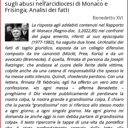
sugli abusi nell’arcidiocesi di Monaco e
Frisinga; Analisi dei fatti
Benedetto XVI
La risposta agli addebiti contenuti nel Rapporto
di Monaco (
Regno-doc
. 3,2022,85) nei confronti
del papa emerito, riferiti al suo episcopato
(1977-1982), ha seguito due linee. Un’
Analisi dei
fatti
di taglio giuridico, esposta da un collegio difensivo
composto da tre canonisti (Mückl, Pree, Korta) e da un
avvocato (Brennecke). E quella, firmata di persona da Joseph
Ratzinger, che andasse al cuore delle ferite delle vittime,
colpite anche da una catena di responsabilità che spesso le
ha messe sotto silenzio. Quindi, chiedendo perdono. Con una
lettera, firmata l’8 febbraio, egli ha offerto un vero atto di
confessione. «In ogni messa – afferma Benedetto –
preghiamo il Dio vivente pubblicamente di perdonare la
nostra colpa, la nostra grande e grandissima colpa. È chiaro
che la parola “grandissima” non si riferisce allo stesso modo
a ogni giorno, a ogni singolo giorno. Ma ogni giorno mi
domanda se anche oggi io non debba parlare di grandissima
colpa»
. Il testo ripercorre le tappe di una vita da pontefice
che è stata profondamente segnata dalla lotta alla