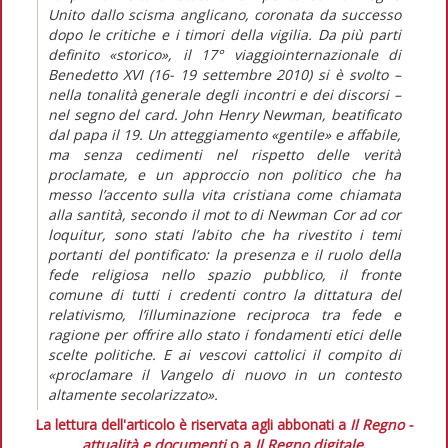
Unito dallo scisma anglicano, coronata da successo
dopo le critiche e i timori della vigilia. Da più parti
definito «storico», il 17° viaggiointernazionale di
Benedetto XVI (16- 19 settembre 2010) si è svolto –
nella tonalità generale degli incontri e dei discorsi –
nel segno del card. John Henry Newman, beatificato
dal papa il 19. Un atteggiamento «gentile» e affabile,
ma senza cedimenti nel rispetto delle verità
proclamate, e un approccio non politico che ha
messo l’accento sulla vita cristiana come chiamata
alla santità, secondo il mot to di Newman Cor ad cor
loquitur, sono stati l’abito che ha rivestito i temi
portanti del pontificato: la presenza e il ruolo della
fede religiosa nello spazio pubblico, il fronte
comune di tutti i credenti contro la dittatura del
relativismo, l’illuminazione reciproca tra fede e
ragione per offrire allo stato i fondamenti etici delle
scelte politiche. E ai vescovi cattolici il compito di
«proclamare il Vangelo di nuovo in un contesto
altamente secolarizzato».
La lettura dell'articolo è riservata agli abbonati a
Il Regno -
attualità e documenti
o a
Il Regno digitale
.