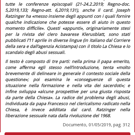
tutte le conferenze episcopali (21-24.2.2019;
Regno-doc.
5,2019,133;
Regno-att.
6,2019,131), anche il card. Joseph
Ratzinger ha
«messo insieme degli appunti con i quali fornire
qualche indicazione che potesse essere di aiuto in questo
momento difficile».
Questi «appunti», originariamente stesi
per la rivista del clero bavarese
Klerusblatt,
sono stati
pubblicati l’11 aprile in diverse lingue (in italiano dal
Corriere
della sera
e dall’agenzia
Acistampa
) con il titolo
La Chiesa e lo
scandalo degli abusi sessuali
.
Il testo è composto di tre parti: nella prima il papa emerito,
come afferma egli stesso nell’introduzione, tenta «
molto
brevemente di delineare in generale il contesto sociale della
questione»;
poi esamina le
«conseguenze di questa
situazione nella formazione e nella vita dei sacerdoti»;
e
infine sviluppa
«alcune prospettive per una giusta risposta
da parte della Chiesa».
La radice del problema degli abusi,
individuata da papa Francesco nel clericalismo radicato nella
Chiesa, è invece additata dal card. Ratzinger nella
liberazione sessuale nata dalla rivoluzione del 1968.
Documento, 01/05/2019, pag. 312