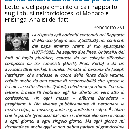
Lettera del papa emerito circa il rapporto
sugli abusi nell’arcidiocesi di Monaco e
Frisinga; Analisi dei fatti
Benedetto XVI
La risposta agli addebiti contenuti nel Rapporto
di Monaco (
Regno-doc
. 3,2022,85) nei confronti
del papa emerito, riferiti al suo episcopato
(1977-1982), ha seguito due linee. Un’
Analisi dei
fatti
di taglio giuridico, esposta da un collegio difensivo
composto da tre canonisti (Mückl, Pree, Korta) e da un
avvocato (Brennecke). E quella, firmata di persona da Joseph
Ratzinger, che andasse al cuore delle ferite delle vittime,
colpite anche da una catena di responsabilità che spesso le
ha messe sotto silenzio. Quindi, chiedendo perdono. Con una
lettera, firmata l’8 febbraio, egli ha offerto un vero atto di
confessione. «In ogni messa – afferma Benedetto –
preghiamo il Dio vivente pubblicamente di perdonare la
nostra colpa, la nostra grande e grandissima colpa. È chiaro
che la parola “grandissima” non si riferisce allo stesso modo
a ogni giorno, a ogni singolo giorno. Ma ogni giorno mi
domanda se anche oggi io non debba parlare di grandissima