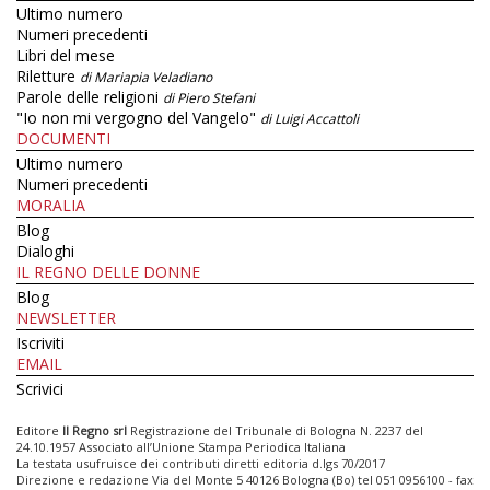
Ultimo numero
Numeri precedenti
Libri del mese
Riletture
di Mariapia Veladiano
Parole delle religioni
di Piero Stefani
"Io non mi vergogno del Vangelo"
di Luigi Accattoli
DOCUMENTI
Ultimo numero
Numeri precedenti
MORALIA
Blog
Dialoghi
IL REGNO DELLE DONNE
Blog
NEWSLETTER
Iscriviti
EMAIL
Scrivici
Editore
Il Regno srl
Registrazione del Tribunale di Bologna N. 2237 del
24.10.1957 Associato all’Unione Stampa Periodica Italiana
La testata usufruisce dei contributi diretti editoria d.lgs 70/2017
Direzione e redazione Via del Monte 5 40126 Bologna (Bo) tel 051 0956100 - fax