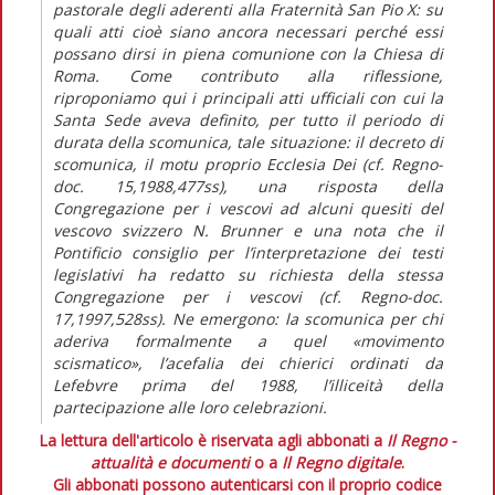
pastorale degli aderenti alla Fraternità San Pio X: su
quali atti cioè siano ancora necessari perché essi
possano dirsi in piena comunione con la Chiesa di
Roma. Come contributo alla riflessione,
riproponiamo qui i principali atti ufficiali con cui la
Santa Sede aveva definito, per tutto il periodo di
durata della scomunica, tale situazione: il decreto di
scomunica, il motu proprio Ecclesia Dei (cf. Regno-
doc. 15,1988,477ss), una risposta della
Congregazione per i vescovi ad alcuni quesiti del
vescovo svizzero N. Brunner e una nota che il
Pontificio consiglio per l’interpretazione dei testi
legislativi ha redatto su richiesta della stessa
Congregazione per i vescovi (cf. Regno-doc.
17,1997,528ss). Ne emergono: la scomunica per chi
aderiva formalmente a quel «movimento
scismatico», l’acefalia dei chierici ordinati da
Lefebvre prima del 1988, l’illiceità della
partecipazione alle loro celebrazioni.
La lettura dell'articolo è riservata agli abbonati a
Il Regno -
attualità e documenti
o a
Il Regno digitale
.
Gli abbonati possono autenticarsi con il proprio codice