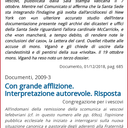
vescovi, pubblicata dalla Sala stampa vaticana il 7
ottobre.
Mentre nel
Comunicato
si afferma che la Santa Sede
sta integrando l’indagine già svolta dall’arcidiocesi di New
York con
«un ulteriore accurato studio dell’intera
documentazione presente negli archivi dei dicasteri e uffici
della Santa Sede riguardanti l’allora cardinale McCarrick»,
e
che
«non mancherà, a tempo debito, di rendere note le
conclusioni del caso»
, la
Lettera
del card. Ouellet ribatte alle
accuse di mons. Viganò e gli chiede di uscire dalla
clandestinità e di pentirsi della sua
«rivolta».
Il 19 ottobre
mons. Viganò ha reso noto un terzo dossier.
Documento, 01/12/2018, pag. 685
Documenti, 2009-3
Con grande afflizione.
Interpretazione autorevole. Risposta
Congregazione per i vescovi
All’indomani della remissione della scomunica ai vescovi
lefebvriani (cf. in questo numero alle pp. 69ss), l’opinione
pubblica ecclesiale ha iniziato a interrogarsi sulla nuova
situazione canonica e pastorale degli aderenti alla Fraternità