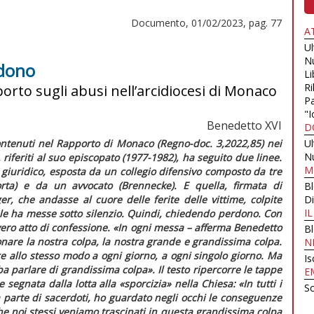
Documento, 01/02/2023, pag. 77
A
U
N
rdono
Li
Ri
porto sugli abusi nell’arcidiocesi di Monaco
Pa
"I
Benedetto XVI
D
contenuti nel Rapporto di Monaco (
Regno-doc
. 3,2022,85) nei
U
N
riferiti al suo episcopato (1977-1982), ha seguito due linee.
M
 giuridico, esposta da un collegio difensivo composto da tre
orta) e da un avvocato (Brennecke). E quella, firmata di
B
r, che andasse al cuore delle ferite delle vittime, colpite
Di
I
le ha messe sotto silenzio. Quindi, chiedendo perdono. Con
n vero atto di confessione. «In ogni messa – afferma Benedetto
B
nare la nostra colpa, la nostra grande e grandissima colpa.
N
ce allo stesso modo a ogni giorno, a ogni singolo giorno. Ma
Is
a parlare di grandissima colpa»
. Il testo ripercorre le tappe
E
 segnata dalla lotta alla «sporcizia» nella Chiesa:
«In tutti i
Sc
da parte di sacerdoti, ho guardato negli occhi le conseguenze
e noi stessi veniamo trascinati in questa grandissima colpa