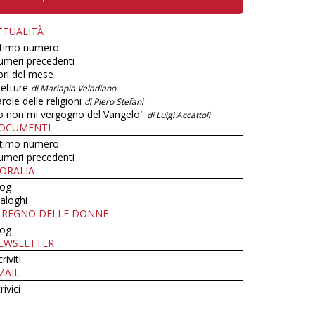
TTUALITÀ
ltimo numero
umeri precedenti
bri del mese
letture
di Mariapia Veladiano
role delle religioni
di Piero Stefani
o non mi vergogno del Vangelo"
di Luigi Accattoli
OCUMENTI
ltimo numero
umeri precedenti
ORALIA
log
aloghi
L REGNO DELLE DONNE
log
EWSLETTER
criviti
MAIL
rivici