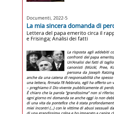
Documenti, 2022-5
La mia sincera domanda di pe
Lettera del papa emerito circa il rap
e Frisinga; Analisi dei fatti
La risposta agli addebiti 
confronti del papa emerito, 
Un’
Analisi dei fatti
di taglio
canonisti (Mückl, Pree, K
persona da Joseph Ratzinge
anche da una catena di responsabilità che spesso 
una lettera, firmata l’8 febbraio, egli ha offerto u
–
preghiamo il Dio vivente pubblicamente di perdo
È chiaro che la parola “grandissima” non si riferis
ogni giorno mi domanda se anche oggi io non debb
di una vita da pontefice che è stata profondamente
miei incontri (…) con le vittime di abusi sessuali 
di una grandissima colpa e ho imparato a capire ch