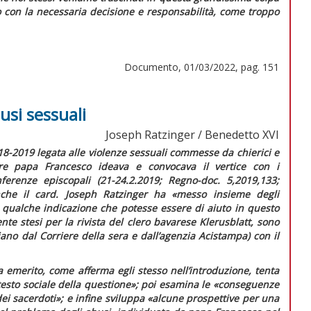
 con la necessaria decisione e responsabilità, come troppo
Documento, 01/03/2022, pag. 151
usi sessuali
Joseph Ratzinger / Benedetto XVI
018-2019 legata alle violenze sessuali commesse da chierici e
tre papa Francesco ideava e convocava il vertice con i
nferenze episcopali (21-24.2.2019;
Regno-doc.
5,2019,133;
nche il card. Joseph Ratzinger ha
«messo insieme degli
e qualche indicazione che potesse essere di aiuto in questo
nte stesi per la rivista del clero bavarese
Klerusblatt,
sono
liano dal
Corriere della sera
e dall’agenzia
Acistampa
) con il
pa emerito, come afferma egli stesso nell’introduzione, tenta
esto sociale della questione»;
poi esamina le
«conseguenze
ei sacerdoti»;
e infine sviluppa
«alcune prospettive per una