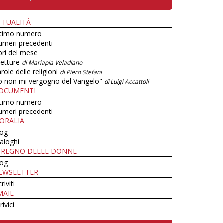
TTUALITÀ
ltimo numero
umeri precedenti
bri del mese
letture
di Mariapia Veladiano
role delle religioni
di Piero Stefani
o non mi vergogno del Vangelo"
di Luigi Accattoli
OCUMENTI
ltimo numero
umeri precedenti
ORALIA
log
aloghi
L REGNO DELLE DONNE
log
EWSLETTER
criviti
MAIL
rivici