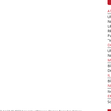
A
U
N
Li
Ri
Pa
"I
D
U
N
M
B
Di
I
B
N
Is
E
Sc