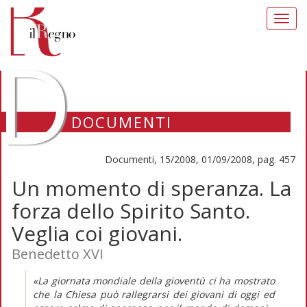
Toggl
navig
D
DOCUMENTI
Documenti, 15/2008, 01/09/2008, pag. 457
Un momento di speranza. La
forza dello Spirito Santo.
Veglia coi giovani.
Benedetto XVI
«La giornata mondiale della gioventù ci ha mostrato
che la Chiesa può rallegrarsi dei giovani di oggi ed