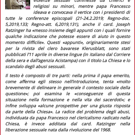
violenze sessuali commesse da chierici e
religiosi su minori, mentre papa Francesco
ideava e convocava il vertice con i presidenti di
tutte le conferenze episcopali (21-24.2.2019;
Regno-doc.
5,2019,133;
Regno-att.
6,2019,131), anche il card. Joseph
Ratzinger ha
«messo insieme degli appunti con i quali fornire
qualche indicazione che potesse essere di aiuto in questo
momento difficile».
Questi «appunti», originariamente stesi
per la rivista del clero bavarese
Klerusblatt,
sono stati
pubblicati l’11 aprile in diverse lingue (in italiano dal
Corriere
della sera
e dall’agenzia
Acistampa
) con il titolo
La Chiesa e lo
scandalo degli abusi sessuali
.
Il testo è composto di tre parti: nella prima il papa emerito,
come afferma egli stesso nell’introduzione, tenta «
molto
brevemente di delineare in generale il contesto sociale della
questione»;
poi esamina le
«conseguenze di questa
situazione nella formazione e nella vita dei sacerdoti»;
e
infine sviluppa
«alcune prospettive per una giusta risposta
da parte della Chiesa».
La radice del problema degli abusi,
individuata da papa Francesco nel clericalismo radicato nella
Chiesa, è invece additata dal card. Ratzinger nella
liberazione sessuale nata dalla rivoluzione del 1968.