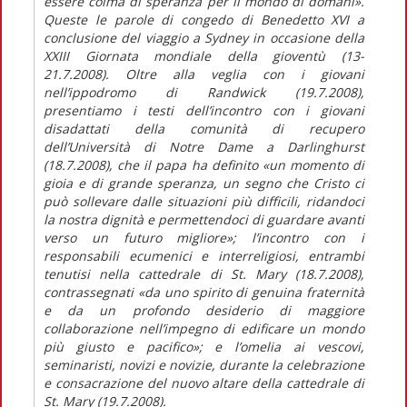
essere colma di speranza per il mondo di domani».
Queste le parole di congedo di Benedetto XVI a
conclusione del viaggio a Sydney in occasione della
XXIII Giornata mondiale della gioventù (13-
21.7.2008). Oltre alla veglia con i giovani
nell’ippodromo di Randwick (19.7.2008),
presentiamo i testi dell’incontro con i giovani
disadattati della comunità di recupero
dell’Università di Notre Dame a Darlinghurst
(18.7.2008), che il papa ha definito «un momento di
gioia e di grande speranza, un segno che Cristo ci
può sollevare dalle situazioni più difficili, ridandoci
la nostra dignità e permettendoci di guardare avanti
verso un futuro migliore»; l’incontro con i
responsabili ecumenici e interreligiosi, entrambi
tenutisi nella cattedrale di St. Mary (18.7.2008),
contrassegnati «da uno spirito di genuina fraternità
e da un profondo desiderio di maggiore
collaborazione nell’impegno di edificare un mondo
più giusto e pacifico»; e l’omelia ai vescovi,
seminaristi, novizi e novizie, durante la celebrazione
e consacrazione del nuovo altare della cattedrale di
St. Mary (19.7.2008).