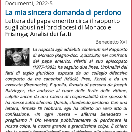
Documenti, 2022-5
La mia sincera domanda di perdono
Lettera del papa emerito circa il rapporto
sugli abusi nell’arcidiocesi di Monaco e
Frisinga; Analisi dei fatti
Benedetto XVI
La risposta agli addebiti contenuti nel Rapporto
di Monaco (
Regno-doc
. 3,2022,85) nei confronti
del papa emerito, riferiti al suo episcopato
(1977-1982), ha seguito due linee. Un’
Analisi dei
fatti
di taglio giuridico, esposta da un collegio difensivo
composto da tre canonisti (Mückl, Pree, Korta) e da un
avvocato (Brennecke). E quella, firmata di persona da Joseph
Ratzinger, che andasse al cuore delle ferite delle vittime,
colpite anche da una catena di responsabilità che spesso le
ha messe sotto silenzio. Quindi, chiedendo perdono. Con una
lettera, firmata l’8 febbraio, egli ha offerto un vero atto di
confessione. «In ogni messa – afferma Benedetto –
preghiamo il Dio vivente pubblicamente di perdonare la
nostra colpa, la nostra grande e grandissima colpa. È chiaro
che la parola “grandissima” non si riferisce allo stesso modo