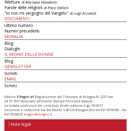
Riletture
di Mariapia Veladiano
Parole delle religioni
di Piero Stefani
"Io non mi vergogno del Vangelo"
di Luigi Accattoli
DOCUMENTI
Ultimo numero
Numeri precedenti
MORALIA
Blog
Dialoghi
IL REGNO DELLE DONNE
Blog
NEWSLETTER
Iscriviti
EMAIL
Scrivici
Editore
Il Regno srl
Registrazione del Tribunale di Bologna N. 2237 del
24.10.1957 Associato all’Unione Stampa Periodica Italiana
La testata usufruisce dei contributi diretti editoria d.lgs 70/2017
Direzione e redazione Via del Monte 5 40126 Bologna (Bo) tel 051 0956100 - fax
051 0956310
ilregno@ilregno.it
Note legali