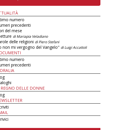
TTUALITÀ
ltimo numero
umeri precedenti
bri del mese
letture
di Mariapia Veladiano
role delle religioni
di Piero Stefani
o non mi vergogno del Vangelo"
di Luigi Accattoli
OCUMENTI
ltimo numero
umeri precedenti
ORALIA
log
aloghi
L REGNO DELLE DONNE
log
EWSLETTER
criviti
MAIL
rivici