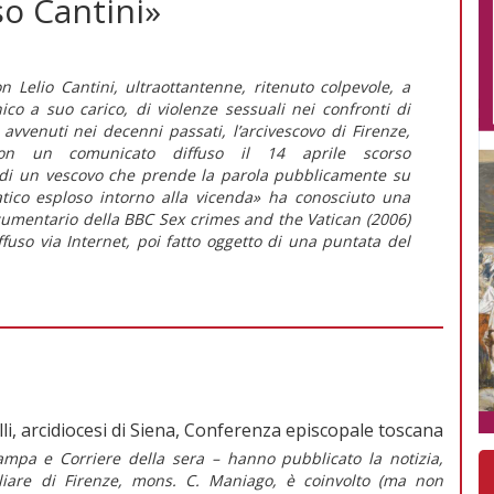
aso Cantini»
n Lelio Cantini, ultraottantenne, ritenuto colpevole, a
co a suo carico, di violenze sessuali nei confronti di
 avvenuti nei decenni passati, l’arcivescovo di Firenze,
con un comunicato diffuso il 14 aprile scorso
no di un vescovo che prende la parola pubblicamente su
tico esploso intorno alla vicenda» ha conosciuto una
ocumentario della BBC Sex crimes and the Vatican (2006)
ffuso via Internet, poi fatto oggetto di una puntata del
lli, arcidiocesi di Siena, Conferenza episcopale toscana
ampa e Corriere della sera – hanno pubblicato la notizia,
siliare di Firenze, mons. C. Maniago, è coinvolto (ma non