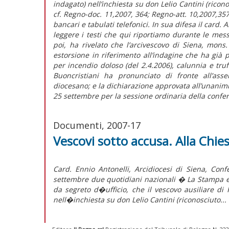
indagato) nell’inchiesta su don Lelio Cantini (ricono
cf. Regno-doc. 11,2007, 364; Regno-att. 10,2007,357)
bancari e tabulati telefonici. In sua difesa il card. A
leggere i testi che qui riportiamo durante le me
poi, ha rivelato che l’arcivescovo di Siena, mons. 
estorsione in riferimento all’indagine che ha già p
per incendio doloso (del 2.4.2006), calunnia e tru
Buoncristiani ha pronunciato di fronte all’ass
diocesano; e la dichiarazione approvata all’unanimit
25 settembre per la sessione ordinaria della confe
Documenti, 2007-17
Vescovi sotto accusa. Alla Chie
Card. Ennio Antonelli, Arcidiocesi di Siena, C
settembre due quotidiani nazionali � La Stampa e 
da segreto d�ufficio, che il vescovo ausiliare d
nell�inchiesta su don Lelio Cantini (riconosciuto...