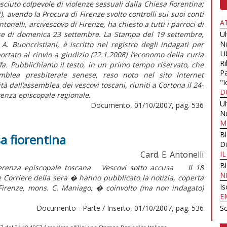
sciuto colpevole di violenze sessuali dalla Chiesa fiorentina;
, avendo la Procura di Firenze svolto controlli sui suoi conti
A
ntonelli, arcivescovo di Firenze, ha chiesto a tutti i parroci di
sse di domenica 23 settembre. La Stampa del 19 settembre,
U
N
A. Buoncristiani, è iscritto nel registro degli indagati per
Li
ortato al rinvio a giudizio (22.1.2008) l’economo della curia
Ri
ffa. Pubblichiamo il testo, in un primo tempo riservato, che
Pa
emblea presbiterale senese, reso noto nel sito Internet
"I
à dall’assemblea dei vescovi toscani, riuniti a Cortona il 24-
D
renza episcopale regionale.
U
Documento, 01/10/2007, pag. 536
N
M
B
sa fiorentina
Di
Card. E. Antonelli
I
B
onferenza episcopale toscana Vescovi sotto accusa Il 18
N
Corriere della sera � hanno pubblicato la notizia, coperta
Is
i Firenze, mons. C. Maniago, � coinvolto (ma non indagato)
E
Documento - Parte / Inserto, 01/10/2007, pag. 536
Sc