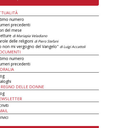
TTUALITÀ
ltimo numero
umeri precedenti
bri del mese
letture
di Mariapia Veladiano
role delle religioni
di Piero Stefani
o non mi vergogno del Vangelo"
di Luigi Accattoli
OCUMENTI
ltimo numero
umeri precedenti
ORALIA
log
aloghi
L REGNO DELLE DONNE
log
EWSLETTER
criviti
MAIL
rivici