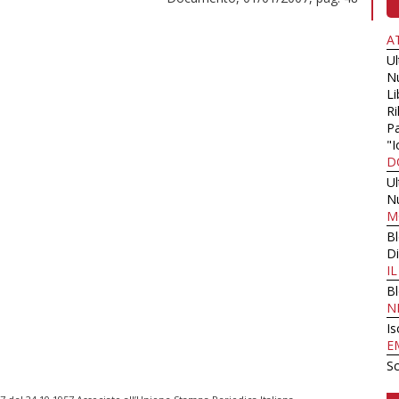
A
U
N
Li
Ri
Pa
"I
D
U
N
M
B
Di
I
B
N
Is
E
Sc