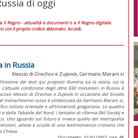
Russia di oggi
 a
Il Regno - attualità e documenti
o a
Il Regno digitale
.
si con il proprio codice abbonato.
Accedi.
a in Russia
Alessio di Orechov e Zujevsk, Germano Marani si
’insieme dei testi qui proposti illumina sia la storia, sia la
o. L’attuale condizione degli oltre 650 monasteri in Russia è
escovo Alessio di Orechov e Zujevsk in occasione del Sinodo
 del monachesimo russo è sintetizzata da Germano Marani si,
co istituto orientale e all’Università gregoriana. Le quattro
i e della Tebaide del Nord; i tentativi di riforma (Nil Sorskij e
ico. Uno sguardo sul futuro è invece quello del metropolita
 tensioni, attese e scuole di una testimonianza cristiana che
a Chiesa.
Documento, 01/01/2007, pag. 48