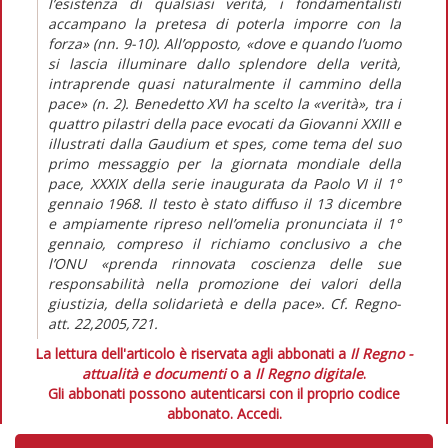
l’esistenza di qualsiasi verità, i fondamentalisti
accampano la pretesa di poterla imporre con la
forza» (nn. 9-10). All’opposto, «dove e quando l’uomo
si lascia illuminare dallo splendore della verità,
intraprende quasi naturalmente il cammino della
pace» (n. 2). Benedetto XVI ha scelto la «verità», tra i
quattro pilastri della pace evocati da Giovanni XXIII e
illustrati dalla Gaudium et spes, come tema del suo
primo messaggio per la giornata mondiale della
pace, XXXIX della serie inaugurata da Paolo VI il 1°
gennaio 1968. Il testo è stato diffuso il 13 dicembre
e ampiamente ripreso nell’omelia pronunciata il 1°
gennaio, compreso il richiamo conclusivo a che
l’ONU «prenda rinnovata coscienza delle sue
responsabilità nella promozione dei valori della
giustizia, della solidarietà e della pace». Cf. Regno-
att. 22,2005,721.
La lettura dell'articolo è riservata agli abbonati a
Il Regno -
attualità e documenti
o a
Il Regno digitale
.
Gli abbonati possono autenticarsi con il proprio codice
abbonato.
Accedi.