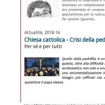
Domenica 8 novembre è mor
diventato un collaboratore 
era presentato al «nuovo»
specialmente per la rubrica 
Per quanto riguarda...
Attualità, 2018-16
Chiesa cattolica - Crisi della pe
Per sé e per tutti
Quello della pedofilia è u
questo, oltre alla difficolt
ecclesiastica non solo a u
una strumentalizzazione i
disegni più raffinati ma 
questione il papa stesso.