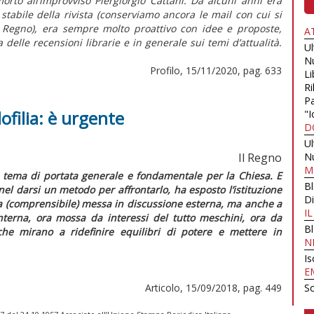
to all’improvviso Piergiorgio Cattani. Da alcuni anni era
stabile della rivista (conserviamo ancora le mail con cui si
 Regno), era sempre molto proattivo con idee e proposte,
A
delle recensioni librarie e in generale sui temi d’attualità.
U
N
Profilo, 15/11/2020, pag. 633
Li
Ri
Pa
dofilia: è urgente
"I
D
U
Il Regno
N
M
n tema di portata generale e fondamentale per la Chiesa. E
B
à nel darsi un metodo per affrontarlo, ha esposto l’istituzione
Di
na (comprensibile) messa in discussione esterna, ma anche a
I
nterna, ora mossa da interessi del tutto meschini, ora da
B
che mirano a ridefinire equilibri di potere e mettere in
N
Is
E
Articolo, 15/09/2018, pag. 449
Sc