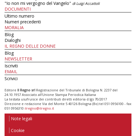
"Io non mi vergogno del Vangelo"
di Luigi Accattoli
DOCUMENTI
Ultimo numero
Numeri precedenti
MORALIA
Blog
Dialoghi
IL REGNO DELLE DONNE
Blog
NEWSLETTER
Iscriviti
EMAIL
Scrivici
Editore
Il Regno srl
Registrazione del Tribunale di Bologna N. 2237 del
24.10.1957 Associato all’Unione Stampa Periodica Italiana
La testata usufruisce dei contributi diretti editoria d.lgs 70/2017
Direzione e redazione Via del Monte 5 40126 Bologna (Bo) tel 051 0956100 - fax
051 0956310
ilregno@ilregno.it
Note legali
Cookie