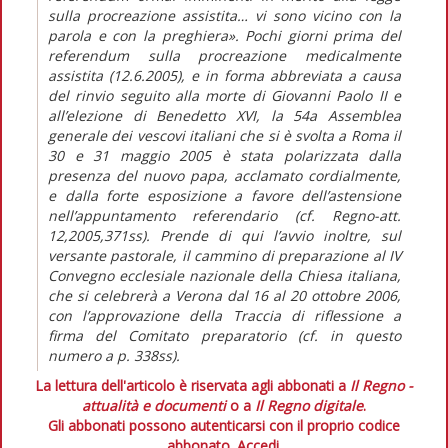
sulla procreazione assistita… vi sono vicino con la
parola e con la preghiera». Pochi giorni prima del
referendum sulla procreazione medicalmente
assistita (12.6.2005), e in forma abbreviata a causa
del rinvio seguito alla morte di Giovanni Paolo II e
all’elezione di Benedetto XVI, la 54a Assemblea
generale dei vescovi italiani che si è svolta a Roma il
30 e 31 maggio 2005 è stata polarizzata dalla
presenza del nuovo papa, acclamato cordialmente,
e dalla forte esposizione a favore dell’astensione
nell’appuntamento referendario (cf. Regno-att.
12,2005,371ss). Prende di qui l’avvio inoltre, sul
versante pastorale, il cammino di preparazione al IV
Convegno ecclesiale nazionale della Chiesa italiana,
che si celebrerà a Verona dal 16 al 20 ottobre 2006,
con l’approvazione della Traccia di riflessione a
firma del Comitato preparatorio (cf. in questo
numero a p. 338ss).
La lettura dell'articolo è riservata agli abbonati a
Il Regno -
attualità e documenti
o a
Il Regno digitale
.
Gli abbonati possono autenticarsi con il proprio codice
abbonato.
Accedi.