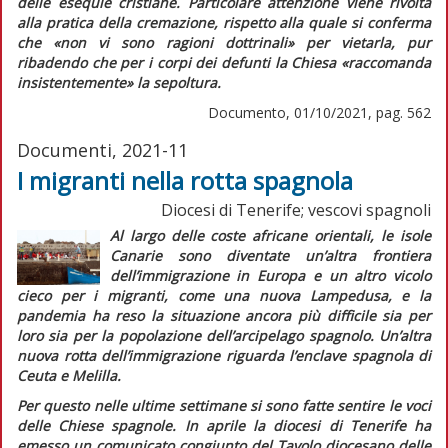
delle esequie cristiane. Particolare attenzione viene rivolta
alla pratica della cremazione, rispetto alla quale si conferma
che
«non vi sono ragioni dottrinali»
per vietarla, pur
ribadendo che per i corpi dei defunti la Chiesa
«raccomanda
insistentemente»
la sepoltura.
Documento, 01/10/2021, pag. 562
Documenti, 2021-11
I migranti nella rotta spagnola
Diocesi di Tenerife; vescovi spagnoli
Al largo delle coste africane orientali, le isole
Canarie sono diventate un’altra frontiera
dell’immigrazione in Europa e un altro vicolo
cieco per i migranti, come una nuova Lampedusa, e la
pandemia ha reso la situazione ancora più difficile sia per
loro sia per la popolazione dell’arcipelago spagnolo. Un’altra
nuova rotta dell’immigrazione riguarda l’
enclave
spagnola di
Ceuta e Melilla.
Per questo nelle ultime settimane si sono fatte sentire le voci
delle Chiese spagnole. In aprile la diocesi di Tenerife ha
emesso un comunicato congiunto del Tavolo diocesano delle