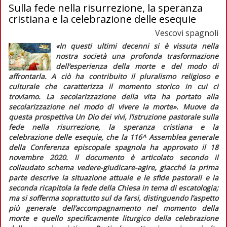
Sulla fede nella risurrezione, la speranza
cristiana e la celebrazione delle esequie
Vescovi spagnoli
«In questi ultimi decenni si è vissuta nella
nostra società una profonda trasformazione
dell’esperienza della morte e del modo di
affrontarla. A ciò ha contribuito il pluralismo religioso e
culturale che caratterizza il momento storico in cui ci
troviamo. La secolarizzazione della vita ha portato alla
secolarizzazione nel modo di vivere la morte».
Muove da
questa prospettiva
Un Dio dei vivi,
l’
istruzione pastorale
sulla
fede nella risurrezione, la speranza cristiana e la
celebrazione delle esequie, che la 116^ Assemblea generale
della Conferenza episcopale spagnola ha approvato il 18
novembre 2020. Il documento è articolato secondo il
collaudato schema vedere-giudicare-agire, giacché la prima
parte descrive la situazione attuale e le sfide pastorali e la
seconda ricapitola la fede della Chiesa in tema di escatologia;
ma si sofferma soprattutto sul da farsi, distinguendo l’aspetto
più generale dell’accompagnamento nel momento della
morte e quello specificamente liturgico della celebrazione