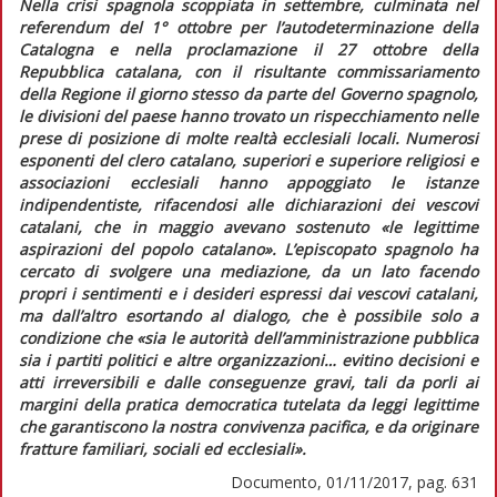
Nella crisi spagnola scoppiata in settembre, culminata nel
referendum del 1° ottobre per l’autodeterminazione della
Catalogna e nella proclamazione il 27 ottobre della
Repubblica catalana, con il risultante commissariamento
della Regione il giorno stesso da parte del Governo spagnolo,
le divisioni del paese hanno trovato un rispecchiamento nelle
prese di posizione di molte realtà ecclesiali locali.
Numerosi
esponenti del clero catalano, superiori e superiore religiosi e
associazioni ecclesiali hanno appoggiato le istanze
indipendentiste, rifacendosi alle dichiarazioni dei vescovi
catalani, che in maggio avevano sostenuto
«le legittime
aspirazioni del popolo catalano».
L’episcopato spagnolo ha
cercato di svolgere una mediazione, da un lato facendo
propri i sentimenti e i desideri espressi dai vescovi catalani,
ma dall’altro esortando al dialogo, che è possibile solo a
condizione che
«sia le autorità dell’amministrazione pubblica
sia i partiti politici e altre organizzazioni… evitino decisioni e
atti irreversibili e dalle conseguenze gravi, tali da porli ai
margini della pratica democratica tutelata da leggi legittime
che garantiscono la nostra convivenza pacifica, e da originare
fratture familiari, sociali ed ecclesiali».
Documento, 01/11/2017, pag. 631