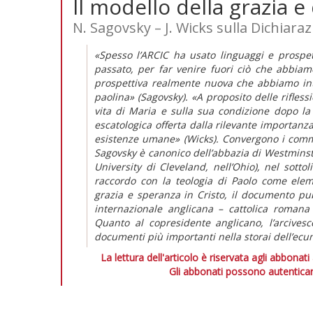
Il modello della grazia e
N. Sagovsky – J. Wicks sulla Dichiaraz
«Spesso l’ARCIC ha usato linguaggi e prospett
passato, per far venire fuori ciò che abbiam
prospettiva realmente nuova che abbiamo intr
paolina» (Sagovsky). «A proposito delle riflessi
vita di Maria e sulla sua condizione dopo la
escatologica offerta dalla rilevante importanza
esistenze umane» (Wicks). Convergono i commen
Sagovsky è canonico dell’abbazia di Westminster
University di Cleveland, nell’Ohio), nel sottol
raccordo con la teologia di Paolo come eleme
grazia e speranza in Cristo, il documento pu
internazionale anglicana – cattolica romana
Quanto al copresidente anglicano, l’arcives
documenti più importanti nella storai dell’ec
La lettura dell'articolo è riservata agli abbonati
Gli abbonati possono autenticar