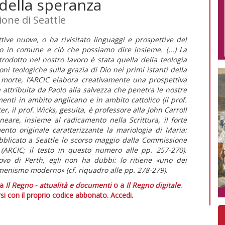
 della speranza
ione di Seattle
ive nuove, o ha rivisitato linguaggi e prospettive del
o in comune e ciò che possiamo dire insieme. (...) La
odotto nel nostro lavoro è stata quella della teologia
oni teologiche sulla grazia di Dio nei primi istanti della
 morte, l’ARCIC elabora creativamente una prospettiva
 attribuita da Paolo alla salvezza che penetra le nostre
ti in ambito anglicano e in ambito cattolico (il prof.
, il prof. Wicks, gesuita, è professore alla John Carroll
ineare, insieme al radicamento nella Scrittura, il forte
nto originale caratterizzante la mariologia di Maria:
bblicato a Seattle lo scorso maggio dalla Commissione
 (ARCIC; il testo in questo numero alle pp. 257-270).
covo di Perth, egli non ha dubbi: lo ritiene «uno dei
umenismo moderno» (cf. riquadro alle pp. 278-279).
 a
Il Regno - attualità e documenti
o a
Il Regno digitale
.
si con il proprio codice abbonato.
Accedi.