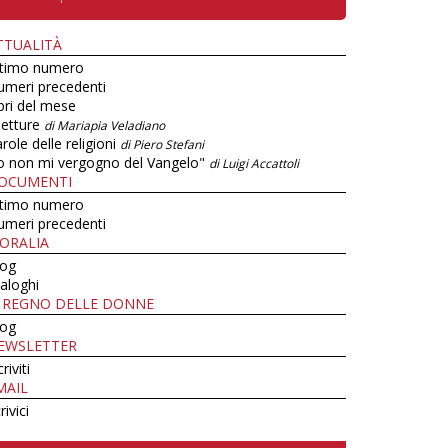
TTUALITÀ
ltimo numero
umeri precedenti
bri del mese
letture
di Mariapia Veladiano
role delle religioni
di Piero Stefani
o non mi vergogno del Vangelo"
di Luigi Accattoli
OCUMENTI
ltimo numero
umeri precedenti
ORALIA
log
aloghi
L REGNO DELLE DONNE
log
EWSLETTER
criviti
MAIL
rivici