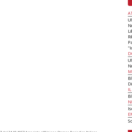
A
U
N
Li
Ri
Pa
"I
D
U
N
M
B
Di
I
B
N
Is
E
Sc