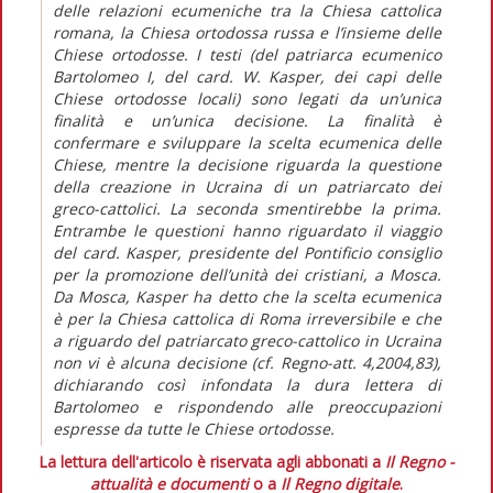
delle relazioni ecumeniche tra la Chiesa cattolica
romana, la Chiesa ortodossa russa e l’insieme delle
Chiese ortodosse. I testi (del patriarca ecumenico
Bartolomeo I, del card. W. Kasper, dei capi delle
Chiese ortodosse locali) sono legati da un’unica
finalità e un’unica decisione. La finalità è
confermare e sviluppare la scelta ecumenica delle
Chiese, mentre la decisione riguarda la questione
della creazione in Ucraina di un patriarcato dei
greco-cattolici. La seconda smentirebbe la prima.
Entrambe le questioni hanno riguardato il viaggio
del card. Kasper, presidente del Pontificio consiglio
per la promozione dell’unità dei cristiani, a Mosca.
Da Mosca, Kasper ha detto che la scelta ecumenica
è per la Chiesa cattolica di Roma irreversibile e che
a riguardo del patriarcato greco-cattolico in Ucraina
non vi è alcuna decisione (cf. Regno-att. 4,2004,83),
dichiarando così infondata la dura lettera di
Bartolomeo e rispondendo alle preoccupazioni
espresse da tutte le Chiese ortodosse.
La lettura dell'articolo è riservata agli abbonati a
Il Regno -
attualità e documenti
o a
Il Regno digitale
.