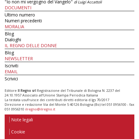
"Io non mi vergogno del Vangelo"
di Luigi Accattoli
DOCUMENTI
Ultimo numero
Numeri precedenti
MORALIA
Blog
Dialoghi
IL REGNO DELLE DONNE
Blog
NEWSLETTER
Iscriviti
EMAIL
Scrivici
Editore
Il Regno srl
Registrazione del Tribunale di Bologna N. 2237 del
24.10.1957 Associato all’Unione Stampa Periodica Italiana
La testata usufruisce dei contributi diretti editoria d.lgs 70/2017
Direzione e redazione Via del Monte 5 40126 Bologna (Bo) tel 051 0956100 - fax
051 0956310
ilregno@ilregno.it
Note legali
Cookie