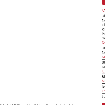
A
U
N
Li
Ri
Pa
"I
D
U
N
M
B
Di
I
B
N
Is
E
Sc