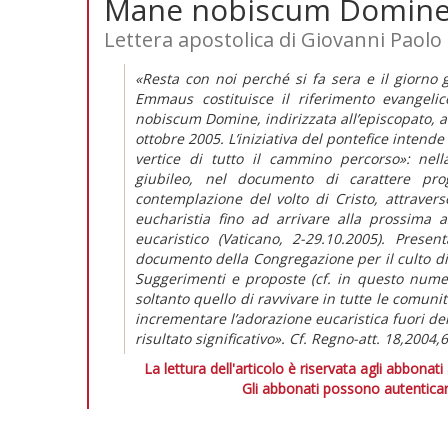
Mane nobiscum Domin
Lettera apostolica di Giovanni Paolo I
«Resta con noi perché si fa sera e il giorno gi
Emmaus costituisce il riferimento evangelic
nobiscum Domine, indirizzata all’episcopato, al 
ottobre 2005. L’iniziativa del pontefice intend
vertice di tutto il cammino percorso»: nella
giubileo, nel documento di carattere pro
contemplazione del volto di Cristo, attravers
eucharistia fino ad arrivare alla prossima
eucaristico (Vaticano, 2-29.10.2005). Presen
documento della Congregazione per il culto div
Suggerimenti e proposte (cf. in questo numer
soltanto quello di ravvivare in tutte le comuni
incrementare l’adorazione eucaristica fuori d
risultato significativo». Cf. Regno-att. 18,2004,
La lettura dell'articolo è riservata agli abbonati
Gli abbonati possono autenticar