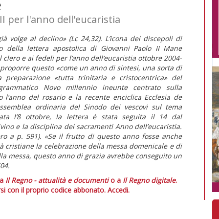
e
I per l'anno dell'eucaristia
à volge al declino» (Lc 24,32). L’icona dei discepoli di
o della lettera apostolica di Giovanni Paolo II Mane
clero e ai fedeli per l’anno dell’eucaristia ottobre 2004-
e proporre questo «come un anno di sintesi, una sorta di
 preparazione «tutta trinitaria e cristocentrica» del
grammatico Novo millennio ineunte centrato sulla
o l’anno del rosario e la recente enciclica Ecclesia de
 assemblea ordinaria del Sinodo dei vescovi sul tema
tata l’8 ottobre, la lettera è stata seguita il 14 dal
ino e la disciplina dei sacramenti Anno dell’eucaristia.
o a p. 591). «Se il frutto di questo anno fosse anche
tà cristiane la celebrazione della messa domenicale e di
ella messa, questo anno di grazia avrebbe conseguito un
604.
 a
Il Regno - attualità e documenti
o a
Il Regno digitale
.
si con il proprio codice abbonato.
Accedi.