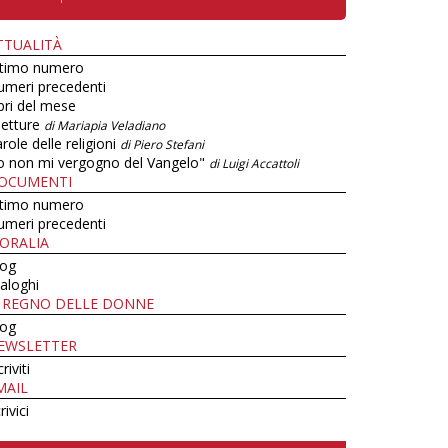
TTUALITÀ
ltimo numero
umeri precedenti
bri del mese
letture
di Mariapia Veladiano
role delle religioni
di Piero Stefani
o non mi vergogno del Vangelo"
di Luigi Accattoli
OCUMENTI
ltimo numero
umeri precedenti
ORALIA
log
aloghi
L REGNO DELLE DONNE
log
EWSLETTER
criviti
MAIL
rivici