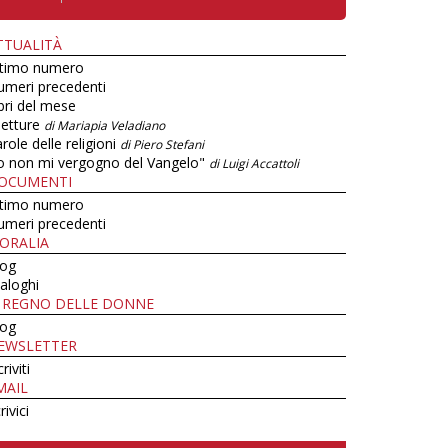
TTUALITÀ
ltimo numero
umeri precedenti
bri del mese
letture
di Mariapia Veladiano
role delle religioni
di Piero Stefani
o non mi vergogno del Vangelo"
di Luigi Accattoli
OCUMENTI
ltimo numero
umeri precedenti
ORALIA
log
aloghi
L REGNO DELLE DONNE
log
EWSLETTER
criviti
MAIL
rivici