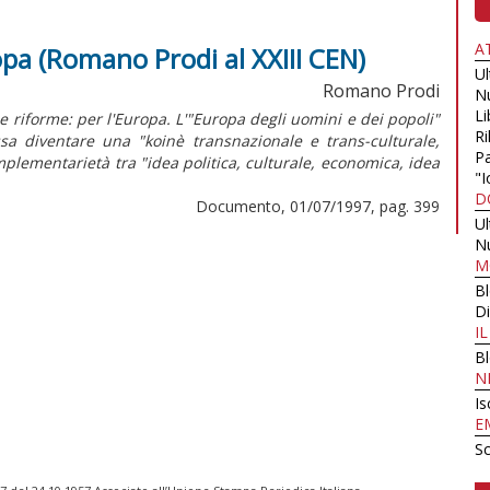
A
ropa (Romano Prodi al XXIII CEN)
U
Romano Prodi
N
Li
 riforme: per l'Europa. L'"Europa degli uomini e dei popoli"
Ri
 diventare una "koinè transnazionale e trans-culturale,
Pa
plementarietà tra "idea politica, culturale, economica, idea
"I
D
Documento, 01/07/1997, pag. 399
U
N
M
B
Di
I
B
N
Is
E
Sc