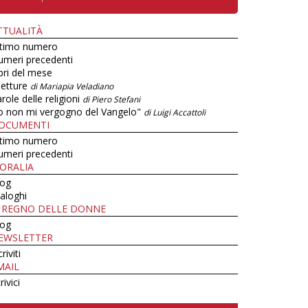
TTUALITÀ
ltimo numero
umeri precedenti
bri del mese
letture
di Mariapia Veladiano
role delle religioni
di Piero Stefani
o non mi vergogno del Vangelo"
di Luigi Accattoli
OCUMENTI
ltimo numero
umeri precedenti
ORALIA
log
aloghi
L REGNO DELLE DONNE
log
EWSLETTER
criviti
MAIL
rivici