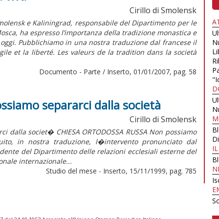
Cirillo di Smolensk
A
 Smolensk e Kaliningrad, responsabile del Dipartimento per le
 Mosca, ha espresso l’importanza della tradizione monastica e
U
 oggi. Pubblichiamo in una nostra traduzione dal francese il
N
Li
le et la liberté. Les valeurs de la tradition dans la società
Ri
Pa
Documento - Parte / Inserto, 01/01/2007, pag. 58
"I
D
U
ssiamo separarci dalla società
N
Cirillo di Smolensk
M
B
ci dalla societ� CHIESA ORTODOSSA RUSSA Non possiamo
Di
ito, in nostra traduzione, l�intervento pronunciato dal
I
dente del Dipartimento delle relazioni ecclesiali esterne del
B
onale internazionale...
N
Studio del mese - Inserto, 15/11/1999, pag. 785
Is
E
Sc