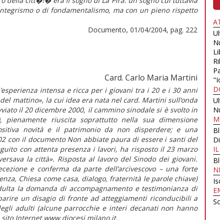
o della citt�!� era il sogno di La Pira: un sogno cui tuttavia
ntegrismo o di fondamentalismo, ma con un pieno rispetto
A
Documento, 01/04/2004, pag. 222
U
N
Li
Ri
Pa
Card. Carlo Maria Martini
"I
D
esperienza intensa e ricca per i giovani tra i 20 e i 30 anni
 del mattino», la cui idea era nata nel card. Martini sull’onda
U
viato il 20 dicembre 2000, il cammino sinodale si è svolto in
N
M
, pienamente riuscita soprattutto nella sua dimensione
itiva novità e il patrimonio da non disperdere; e una
B
02 con il documento Non abbiate paura di essere i santi del
Di
guito con attenta presenza i lavori, ha risposto il 23 marzo
I
ersava la città». Risposta al lavoro del Sinodo dei giovani.
B
ezione e conferma da parte dell’arcivescovo – una forte
N
glienza, Chiesa come casa, dialogo, fraternità le parole chiave)
Is
à adulta la domanda di accompagnamento e testimonianza di
E
parire un disagio di fronte ad atteggiamenti riconducibili a
Sc
gli adulti (alcune parrocchie e interi decanati non hanno
 sito Internet www.diocesi.milano.it.