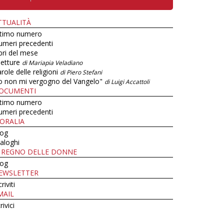
TTUALITÀ
ltimo numero
umeri precedenti
bri del mese
letture
di Mariapia Veladiano
role delle religioni
di Piero Stefani
o non mi vergogno del Vangelo"
di Luigi Accattoli
OCUMENTI
ltimo numero
umeri precedenti
ORALIA
log
aloghi
L REGNO DELLE DONNE
log
EWSLETTER
criviti
MAIL
rivici