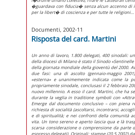
l�ordine umano collettivo; rifare le cattedrali centr
�guardava con fiducia� senza alcun accenno di i
per la libert� di coscienza e per tutte le religioni...
Documenti, 2002-11
Risposta del card. Martini
Un anno di lavoro, 1.800 delegati, 400 sinodali: un’
della diocesi di Milano è stato il Sinodo «Sentinelle
della giornata mondiale della gioventù del 2000. Av
due fasi: una di ascolto (gennaio-maggio 2001)
«esterna» e unanimemente indicata come la pos
propriamente sinodale, conclusasi il 2 febbraio 20
nuovo millennio. A esso il card. Martini, che ha se
durante la veglia in traditione symboli con «Attrav
Emerge dal documento conclusivo – con piena rec
richiesta di socialità (ascoltarsi, incontrarsi, acco
e di spiritualità; e nei confronti della comunit
vita. Un tono sereno e aperto lascia qua e là tras
scarsa considerazione o comprensione da parte de
espresso delegati). Originali: stampe (20.5.2002) da