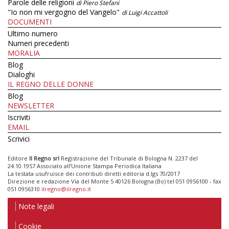
Parole delle religioni
di Piero Stefani
"Io non mi vergogno del Vangelo"
di Luigi Accattoli
DOCUMENTI
Ultimo numero
Numeri precedenti
MORALIA
Blog
Dialoghi
IL REGNO DELLE DONNE
Blog
NEWSLETTER
Iscriviti
EMAIL
Scrivici
Editore
Il Regno srl
Registrazione del Tribunale di Bologna N. 2237 del
24.10.1957 Associato all’Unione Stampa Periodica Italiana
La testata usufruisce dei contributi diretti editoria d.lgs 70/2017
Direzione e redazione Via del Monte 5 40126 Bologna (Bo) tel 051 0956100 - fax
051 0956310
ilregno@ilregno.it
Note legali
Cookie