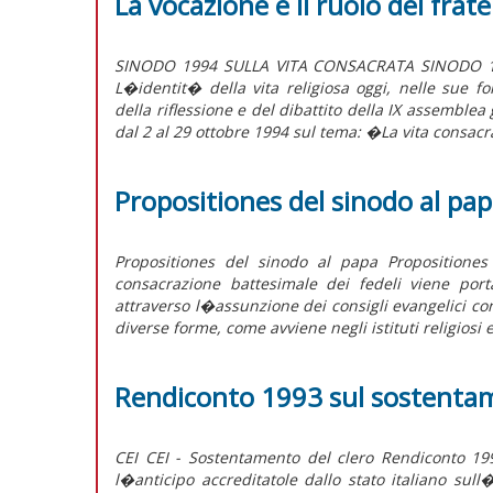
La vocazione e il ruolo dei fratell
SINODO 1994 SULLA VITA CONSACRATA SINODO 199
L�identit� della vita religiosa oggi, nelle sue fo
della riflessione e del dibattito della IX assemble
dal 2 al 29 ottobre 1994 sul tema: �La vita consacra
Propositiones del sinodo al pa
Propositiones del sinodo al papa Proposition
consacrazione battesimale dei fedeli viene port
attraverso l�assunzione dei consigli evangelici con
diverse forme, come avviene negli istituti religiosi e
Rendiconto 1993 sul sostentam
CEI CEI - Sostentamento del clero Rendiconto 199
l�anticipo accreditatole dallo stato italiano sull