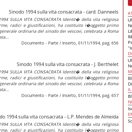
Sinodo 1994 sulla vita consacrata - card. Danneels
A
4 SULLA VITA CONSACRATA Identit� della vita religiosa
U
rme, radici e giustificazioni, ha costituito l�oggetto primo
N
a generale ordinaria del sinodo dei vescovi, celebrata a Roma
Li
Ri
ta...
Pa
Documento - Parte / Inserto, 01/11/1994, pag. 656
"I
D
U
Sinodo 1994 sulla vita consacrata - J. Berthelet
N
M
4 SULLA VITA CONSACRATA Identit� della vita religiosa
rme, radici e giustificazioni, ha costituito l�oggetto primo
B
a generale ordinaria del sinodo dei vescovi, celebrata a Roma
Di
ta...
I
Documento - Parte / Inserto, 01/11/1994, pag. 657
B
N
Is
E
do 1994 sulla vita consacrata - L.P. Mendes de Almeida
Sc
4 SULLA VITA CONSACRATA Identit� della vita religiosa
rme, radici e giustificazioni, ha costituito l�oggetto primo