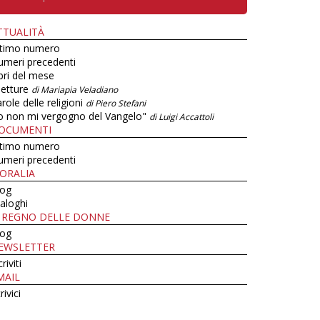
TTUALITÀ
ltimo numero
umeri precedenti
bri del mese
letture
di Mariapia Veladiano
role delle religioni
di Piero Stefani
o non mi vergogno del Vangelo"
di Luigi Accattoli
OCUMENTI
ltimo numero
umeri precedenti
ORALIA
log
aloghi
L REGNO DELLE DONNE
log
EWSLETTER
criviti
MAIL
rivici