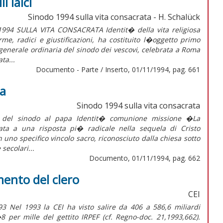
i laici
Sinodo 1994 sulla vita consacrata - H. Schalück
4 SULLA VITA CONSACRATA Identit� della vita religiosa
rme, radici e giustificazioni, ha costituito l�oggetto primo
a generale ordinaria del sinodo dei vescovi, celebrata a Roma
ta...
Documento - Parte / Inserto, 01/11/1994, pag. 661
pa
Sinodo 1994 sulla vita consacrata
es del sinodo al papa Identit� comunione missione �La
ata a una risposta pi� radicale nella sequela di Cristo
 uno specifico vincolo sacro, riconosciuto dalla chiesa sotto
 secolari...
Documento, 01/11/1994, pag. 662
ento del clero
CEI
3 Nel 1993 la CEI ha visto salire da 406 a 586,6 miliardi
�8 per mille del gettito IRPEF (cf. Regno-doc. 21,1993,662).