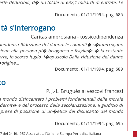
rte deducibili, d� un totale di 632,1 miliardi di entrate. Le
Documento, 01/11/1994, pag. 685
tà s'interrogano
Caritas ambrosiana - tossicodipendenza
dipendenza Riduzione del danno: le comunit� s�interrogano
zione alla persona pi� bisognosa e fragile�: � la costante
rre, lo scorso luglio, l�opuscolo Dalla riduzione del danno
origine...
Documento, 01/11/1994, pag. 689
to
P. J.-L. Bruguès ai vescovi francesi
 un mondo disincantato I problemi fondamentali della morale
ernit� e del processo della secolarizzazione. Il giudizio di
le prese di posizione di un�etica del disincanto del mondo
Documento, 01/11/1994, pag. 695
 del 24.10.1957 Associato all’Unione Stampa Periodica Italiana