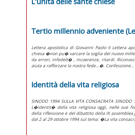
L'unità delle sante chiese
Tertio millennio adveniente (Le
Lettera apostolica di Giovanni Paolo II Lettera ap
chiesa �non pu� varcare la soglia del nuovo millenn
da errori, infedelt� , incoerenze, ritardi. Riconosc
aiuta a rafforzare la nostra fede...�. Confessione...
Identità della vita religiosa
SINODO 1994 SULLA VITA CONSACRATA SINODO 199
L�identit� della vita religiosa oggi, nelle sue fo
della riflessione e del dibattito della IX assemble
dal 2 al 29 ottobre 1994 sul tema: �La vita consacra