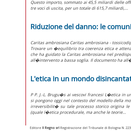
Questo importo, sommato ai 45,5 miliardi delle offe
tre voci di uscita, per un totale di 615,7 miliardi,...
Riduzione del danno: le comuni
Caritas ambrosiana Caritas ambrosiana - tossico
Trovare un �equilibrio tra coerenza etica e atten
che ha guidato la Caritas ambrosiana nel predispo
all�intervento a bassa soglia. Il documento ha all�
L'etica in un mondo disincanta
P P. J.-L. Brugu�s ai vescovi francesi L�etica in
si pongono oggi nel contesto del modello della mod
irreversibilit� su tale processo storico origina 
(quale l�etica procedurale, ma anche le teorie...
Editore
Il Regno srl
Registrazione del Tribunale di Bologna N. 2237