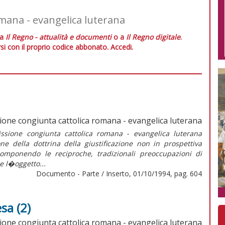
mana - evangelica luterana
 a
Il Regno - attualità e documenti
o a
Il Regno digitale
.
si con il proprio codice abbonato.
Accedi.
one congiunta cattolica romana - evangelica luterana
sione congiunta cattolica romana - evangelica luterana
one della dottrina della giustificazione non in prospettiva
componendo le reciproche, tradizionali preoccupazioni di
ce l�oggetto...
Documento - Parte / Inserto, 01/10/1994, pag. 604
sa (2)
one congiunta cattolica romana - evangelica luterana