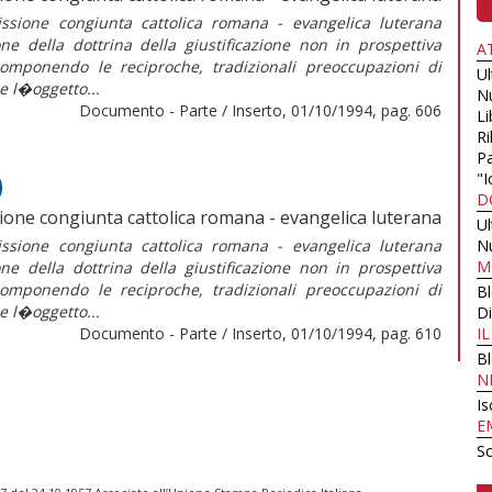
sione congiunta cattolica romana - evangelica luterana
one della dottrina della giustificazione non in prospettiva
A
componendo le reciproche, tradizionali preoccupazioni di
U
ce l�oggetto...
N
Documento - Parte / Inserto, 01/10/1994, pag. 606
Li
Ri
Pa
)
"I
D
one congiunta cattolica romana - evangelica luterana
U
sione congiunta cattolica romana - evangelica luterana
N
M
one della dottrina della giustificazione non in prospettiva
componendo le reciproche, tradizionali preoccupazioni di
B
ce l�oggetto...
Di
Documento - Parte / Inserto, 01/10/1994, pag. 610
I
B
N
Is
E
Sc