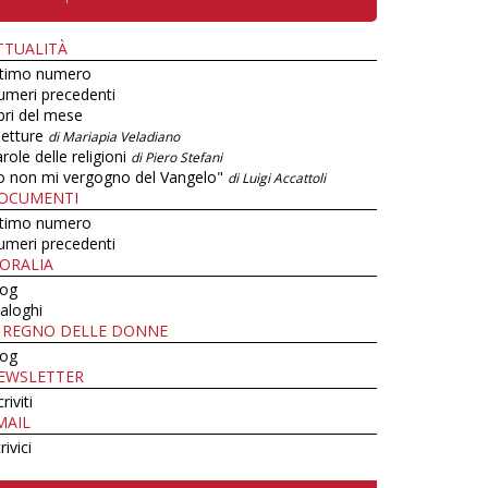
TTUALITÀ
ltimo numero
umeri precedenti
bri del mese
letture
di Mariapia Veladiano
role delle religioni
di Piero Stefani
o non mi vergogno del Vangelo"
di Luigi Accattoli
OCUMENTI
ltimo numero
umeri precedenti
ORALIA
log
aloghi
L REGNO DELLE DONNE
log
EWSLETTER
criviti
MAIL
rivici