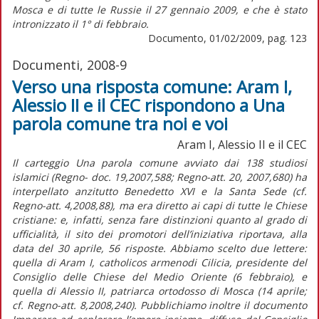
Mosca e di tutte le Russie il 27 gennaio 2009, e che è stato
intronizzato il 1° di febbraio.
Documento, 01/02/2009, pag. 123
Documenti, 2008-9
Verso una risposta comune: Aram I,
Alessio II e il CEC rispondono a Una
parola comune tra noi e voi
Aram I, Alessio II e il CEC
Il carteggio Una parola comune avviato dai 138 studiosi
islamici (Regno- doc. 19,2007,588; Regno-att. 20, 2007,680) ha
interpellato anzitutto Benedetto XVI e la Santa Sede (cf.
Regno-att. 4,2008,88), ma era diretto ai capi di tutte le Chiese
cristiane: e, infatti, senza fare distinzioni quanto al grado di
ufficialità, il sito dei promotori dell’iniziativa riportava, alla
data del 30 aprile, 56 risposte. Abbiamo scelto due lettere:
quella di Aram I, catholicos armenodi Cilicia, presidente del
Consiglio delle Chiese del Medio Oriente (6 febbraio), e
quella di Alessio II, patriarca ortodosso di Mosca (14 aprile;
cf. Regno-att. 8,2008,240). Pubblichiamo inoltre il documento