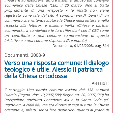
Imparare ad esplorare l’amore insieme, diffuso dal Consiglio
ecumenico delle Chiese (CEC) il 20 marzo. Non si tratta
propriamente di una «risposta » (e infatti non viene
registrata come tale dal sito A common word), bensì di un
commento che «intende aiutare le Chiese nella lettura e nella
risposta alla lettera», e insieme invita «Chiese e partner
ecumenici... a condividere le loro riflessioni con il CEC come
un contributo a una comune comprensione di questa
iniziativa e a una comune risposta » (Preambolo).
Documento, 01/05/2008, pag. 314
Documenti, 2008-9
Verso una risposta comune: Il dialogo
teologico è utile. Alessio II patriarca
della Chiesa ortodossa
Alessio II
Il carteggio Una parola comune avviato dai 138 studiosi
islamici (Regno- doc. 19,2007,588; Regno-att. 20, 2007,680) ha
interpellato anzitutto Benedetto XVI e la Santa Sede (cf.
Regno-att. 4,2008,88), ma era diretto ai capi di tutte le Chiese
cristiane: e, infatti, senza fare distinzioni quanto al grado di