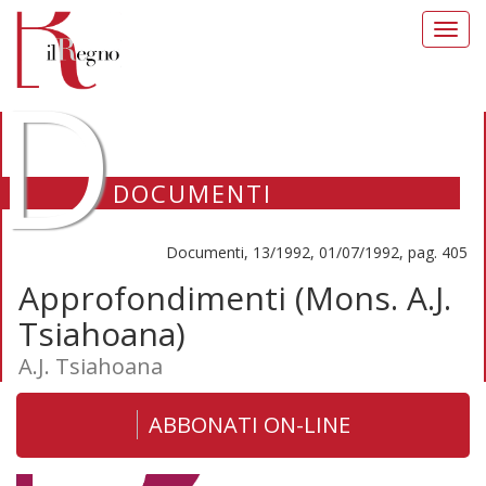
Toggl
navig
D
DOCUMENTI
Documenti, 13/1992, 01/07/1992, pag. 405
Approfondimenti (Mons. A.J.
Tsiahoana)
A.J. Tsiahoana
ABBONATI ON-LINE