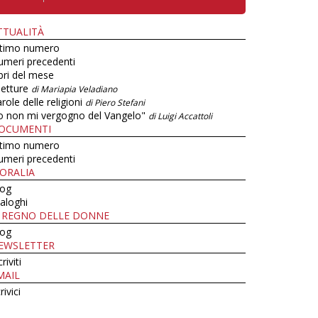
TTUALITÀ
ltimo numero
umeri precedenti
bri del mese
letture
di Mariapia Veladiano
role delle religioni
di Piero Stefani
o non mi vergogno del Vangelo"
di Luigi Accattoli
OCUMENTI
ltimo numero
umeri precedenti
ORALIA
log
aloghi
L REGNO DELLE DONNE
log
EWSLETTER
criviti
MAIL
rivici